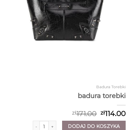
Badura Torebki
badura torebki
171.00
114.00
zł
zł
ilość badura torebki
DODAJ DO KOSZYKA