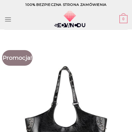
Skip
100% BEZPIECZNA STRONA ZAMÓWIENIA
to
content
0
Promocja!