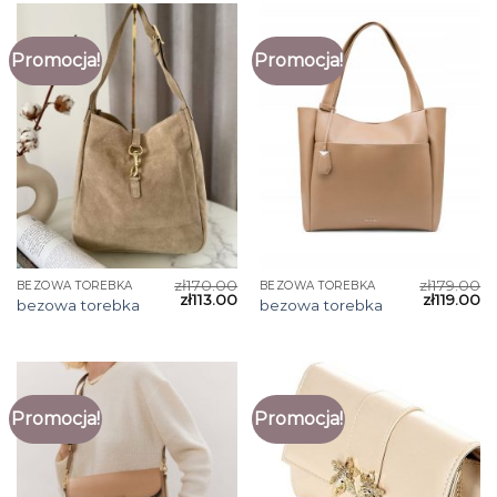
Promocja!
Promocja!
zł
170.00
zł
179.00
BEZOWA TOREBKA
BEZOWA TOREBKA
zł
113.00
zł
119.00
bezowa torebka
bezowa torebka
Promocja!
Promocja!