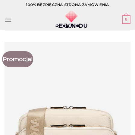
Skip
100% BEZPIECZNA STRONA ZAMÓWIENIA
to
content
0
Promocja!