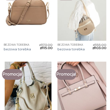
zł
173.00
zł
155.00
BEZOWA TOREBKA
BEZOWA TOREBKA
zł
115.00
zł
103.00
bezowa torebka
bezowa torebka
Promocja!
Promocja!