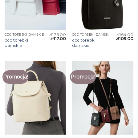
zł
176.00
zł
164.00
CCC TOREBKI DAMSKIE
CCC TOREBKI DAMSKIE
zł
117.00
zł
109.00
ccc torebki
ccc torebki
damskie
damskie
Promocja!
Promocja!