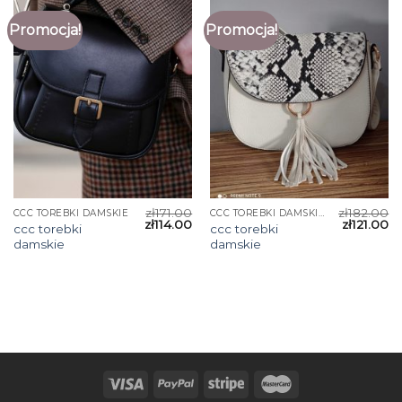
Promocja!
Promocja!
zł
171.00
zł
182.00
CCC TOREBKI DAMSKIE
CCC TOREBKI DAMSKIE
zł
114.00
zł
121.00
ccc torebki
ccc torebki
damskie
damskie