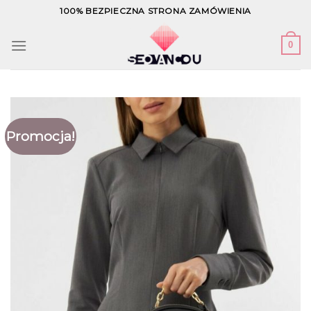
Skip
100% BEZPIECZNA STRONA ZAMÓWIENIA
to
content
0
Promocja!