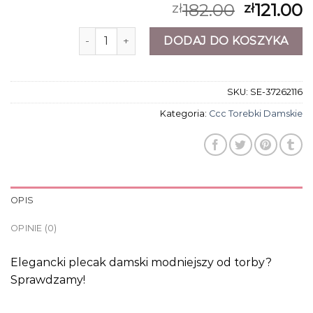
182.00
121.00
zł
zł
ilość ccc torebki damskie
DODAJ DO KOSZYKA
SKU:
SE-37262116
Kategoria:
Ccc Torebki Damskie
OPIS
OPINIE (0)
Elegancki plecak damski modniejszy od torby?
Sprawdzamy!