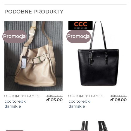
PODOBNE PRODUKTY
Promocja!
Promocja!
zł
155.00
zł
159.00
CCC TOREBKI DAMSKIE
CCC TOREBKI DAMSKIE
zł
103.00
zł
106.00
ccc torebki
ccc torebki
damskie
damskie