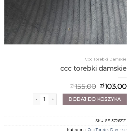
Ccc Torebki Damskie
ccc torebki damskie
155.00
103.00
zł
zł
ilość ccc torebki damskie
DODAJ DO KOSZYKA
SKU:
SE-37262121
Kategoria:
Ccc Torebki Damskie