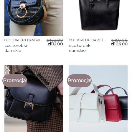
zł
168.00
zł
159.00
CCC TOREBKI DAMSKIE
CCC TOREBKI DAMSKIE
zł
112.00
zł
106.00
ccc torebki
ccc torebki
damskie
damskie
Promocja!
Promocja!