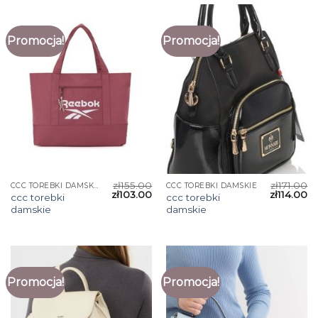
Promocja!
Promocja!
zł
155.00
zł
171.00
CCC TOREBKI DAMSKIE
CCC TOREBKI DAMSKIE
zł
103.00
zł
114.00
ccc torebki
ccc torebki
damskie
damskie
Promocja!
Promocja!