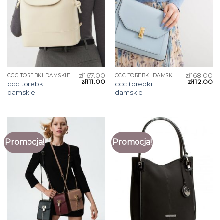
zł
167.00
zł
168.00
CCC TOREBKI DAMSKIE
CCC TOREBKI DAMSKIE
zł
111.00
zł
112.00
ccc torebki
ccc torebki
damskie
damskie
Promocja!
Promocja!