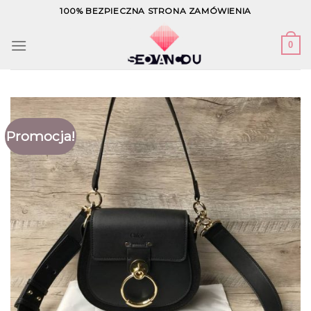
Skip
100% BEZPIECZNA STRONA ZAMÓWIENIA
to
content
0
Promocja!