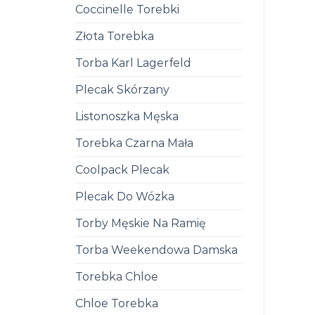
Coccinelle Torebki
Złota Torebka
Torba Karl Lagerfeld
Plecak Skórzany
Listonoszka Męska
Torebka Czarna Mała
Coolpack Plecak
Plecak Do Wózka
Torby Męskie Na Ramię
Torba Weekendowa Damska
Torebka Chloe
Chloe Torebka