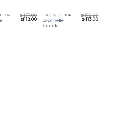
zł
177.00
zł
170.00
COCCINELLE TOREBKA
COCCINELLE TOREBKA
zł
118.00
zł
113.00
le
coccinelle
torebka