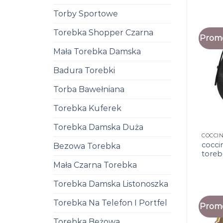
Torby Sportowe
Torebka Shopper Czarna
Promo
Mała Torebka Damska
Badura Torebki
Torba Bawełniana
Torebka Kuferek
Torebka Damska Duża
cocci
Bezowa Torebka
toreb
Mała Czarna Torebka
Torebka Damska Listonoszka
Torebka Na Telefon I Portfel
Promo
Torebka Beżowa