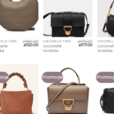
zł
180.00
zł
176.00
COCCINELLE TOREBKA
COCCINELLE TOREBKA
zł
120.00
zł
117.00
nelle
coccinelle
coccinel
ka
torebka
torebka
cja!
Promocja!
Promocj