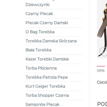
Dziewczynki
Czarny Plecak
Plecak Czarny Damski
O Bag Torebka
Torebka Damska Skórzana
Biała Torebka
Kazar Torebki Damskie
Torba Płócienna
OPIS
Torebka Patrizia Pepe
Cocci
Kurt Geiger Torebka
Torba Shopper Czarna
PO
Samsonite Plecak