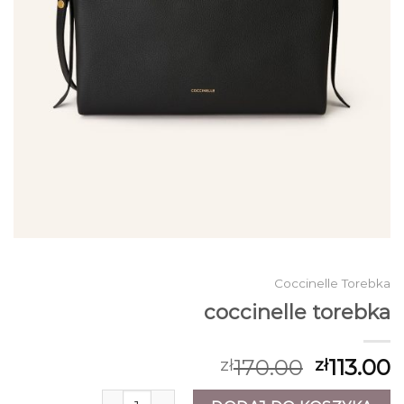
Coccinelle Torebka
coccinelle torebka
170.00
113.00
zł
zł
ilość coccinelle torebka