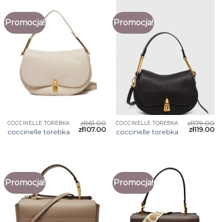
Promocja!
Promocja!
zł
161.00
zł
179.00
COCCINELLE TOREBKA
COCCINELLE TOREBKA
zł
107.00
zł
119.00
coccinelle torebka
coccinelle torebka
Promocja!
Promocja!