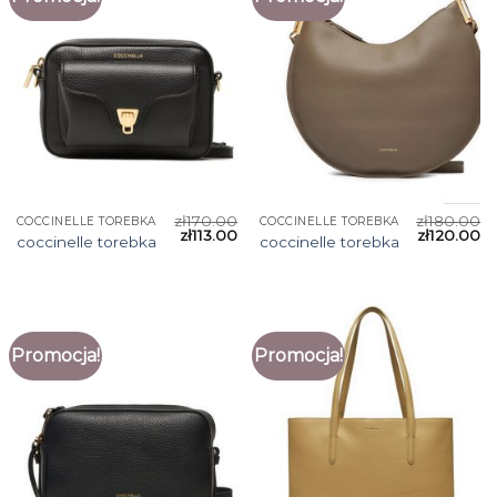
zł
170.00
zł
180.00
COCCINELLE TOREBKA
COCCINELLE TOREBKA
zł
113.00
zł
120.00
coccinelle torebka
coccinelle torebka
Promocja!
Promocja!