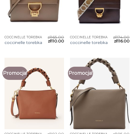
zł
165.00
zł
174.00
COCCINELLE TOREBKA
COCCINELLE TOREBKA
zł
110.00
zł
116.00
coccinelle torebka
coccinelle torebka
Promocja!
Promocja!
zł
182.00
zł
185.00