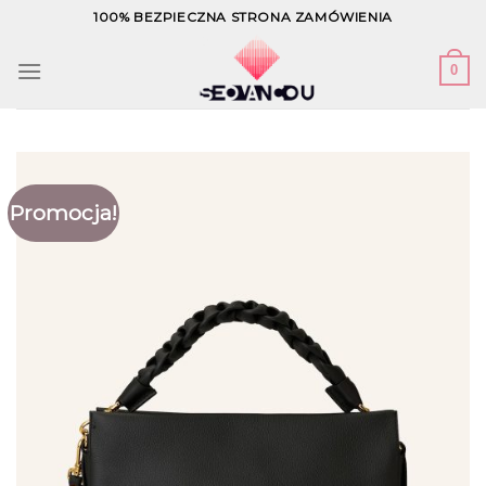
Skip
100% BEZPIECZNA STRONA ZAMÓWIENIA
to
content
0
Promocja!