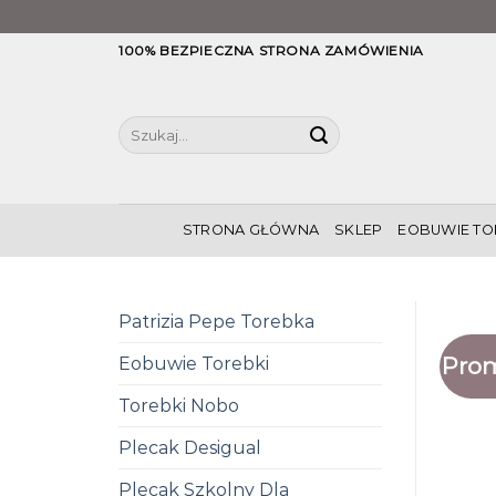
Skip
100% BEZPIECZNA STRONA ZAMÓWIENIA
to
content
Szukaj:
STRONA GŁÓWNA
SKLEP
EOBUWIE TO
Patrizia Pepe Torebka
Prom
Eobuwie Torebki
Torebki Nobo
Plecak Desigual
Plecak Szkolny Dla