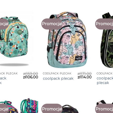
cja!
Promocja!
Promocj
zł
159.00
zł
171.00
ACK PLECAK
COOLPACK PLECAK
COOLPACK
zł
106.00
zł
114.00
ack
coolpac
coolpack plecak
k
plecak
cja!
Promocja!
Promocj