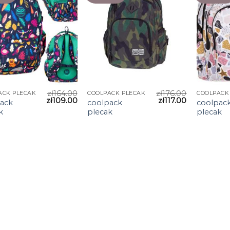
zł
164.00
zł
176.00
ACK PLECAK
COOLPACK PLECAK
COOLPACK
zł
109.00
zł
117.00
ack
coolpack
coolpac
k
plecak
plecak