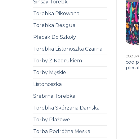
Sinsay Torebki
Torebka Pikowana
Torebka Desigual
Plecak Do Szkoły
Torebka Listonoszka Czarna
COOLP
Torby Z Nadrukiem
coolp
pleca
Torby Męskie
Listonoszka
Srebrna Torebka
Torebka Skórzana Damska
Torby Plażowe
Torba Podróżna Męska