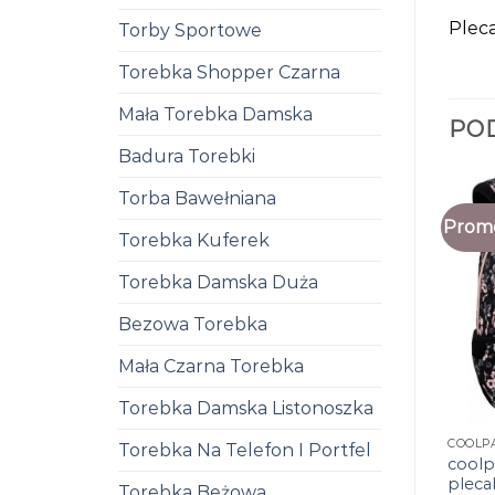
Pleca
Torby Sportowe
Torebka Shopper Czarna
Mała Torebka Damska
PO
Badura Torebki
Torba Bawełniana
Promo
Torebka Kuferek
Torebka Damska Duża
Bezowa Torebka
Mała Czarna Torebka
Torebka Damska Listonoszka
COOLP
Torebka Na Telefon I Portfel
coolp
pleca
Torebka Beżowa