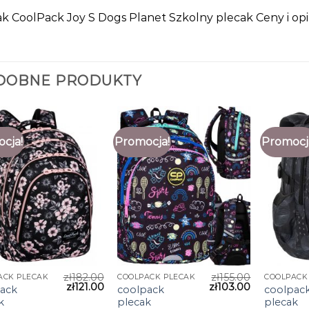
k CoolPack Joy S Dogs Planet Szkolny plecak Ceny i opi
DOBNE PRODUKTY
cja!
Promocja!
Promocj
zł
182.00
zł
155.00
ACK PLECAK
COOLPACK PLECAK
COOLPACK
zł
121.00
zł
103.00
ack
coolpack
coolpac
k
plecak
plecak