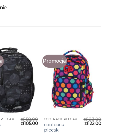
nie
a!
Promocja!
zł
158.00
zł
183.00
 PLECAK
COOLPACK PLECAK
zł
105.00
zł
122.00
k
coolpack
plecak