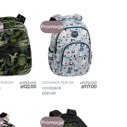
a!
Promocja!
zł
183.00
zł
176.00
 PLECAK
COOLPACK PLECAK
zł
122.00
zł
117.00
k
coolpack
plecak
a!
Promocja!