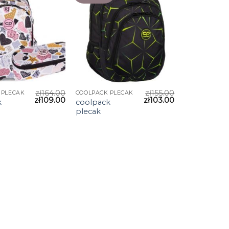
zł
164.00
zł
155.00
 PLECAK
COOLPACK PLECAK
zł
109.00
zł
103.00
k
coolpack
plecak