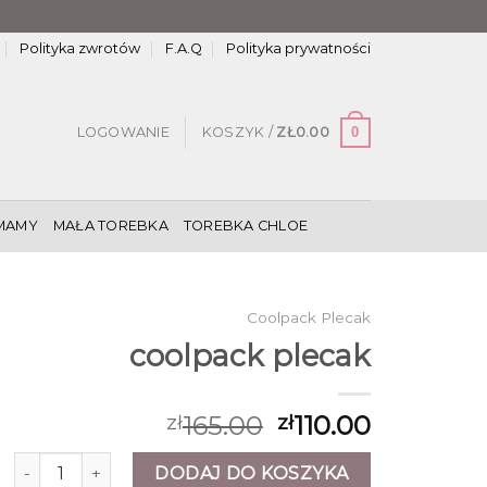
Polityka zwrotów
F.A.Q
Polityka prywatności
0
LOGOWANIE
KOSZYK /
ZŁ
0.00
MAMY
MAŁA TOREBKA
TOREBKA CHLOE
Coolpack Plecak
coolpack plecak
165.00
110.00
zł
zł
ilość coolpack plecak
DODAJ DO KOSZYKA