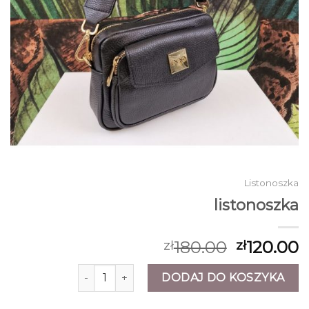
Listonoszka
listonoszka
180.00
120.00
zł
zł
ilość listonoszka
DODAJ DO KOSZYKA