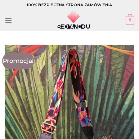
Skip
100% BEZPIECZNA STRONA ZAMÓWIENIA
to
content
0
Promocja!