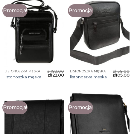
Promocja!
Promocja!
zł
183.00
zł
158.00
LISTONOSZKA MĘSKA
LISTONOSZKA MĘSKA
zł
122.00
zł
105.00
listonoszka męska
listonoszka męska
Promocja!
Promocja!