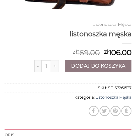
Listonoszka Męska
listonoszka męska
159.00
106.00
zł
zł
ilość listonoszka męska
DODAJ DO KOSZYKA
SKU:
SE-37261537
Kategoria:
Listonoszka Męska
OPIS