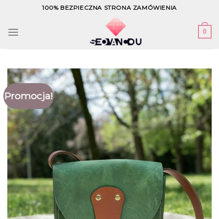
Skip
100% BEZPIECZNA STRONA ZAMÓWIENIA
to
content
0
Promocja!