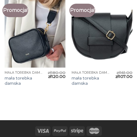
Promocja!
Promocja!
zł
180.00
zł
161.00
MAŁA TOREBKA DAMSKA
MAŁA TOREBKA DAMSKA
zł
120.00
zł
107.00
mała torebka
mała torebka
damska
damska