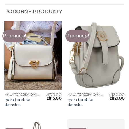
PODOBNE PRODUKTY
Promocja!
Promocja!
zł
173.00
zł
182.00
MAŁA TOREBKA DAMSKA
MAŁA TOREBKA DAMSKA
zł
115.00
zł
121.00
mała torebka
mała torebka
damska
damska