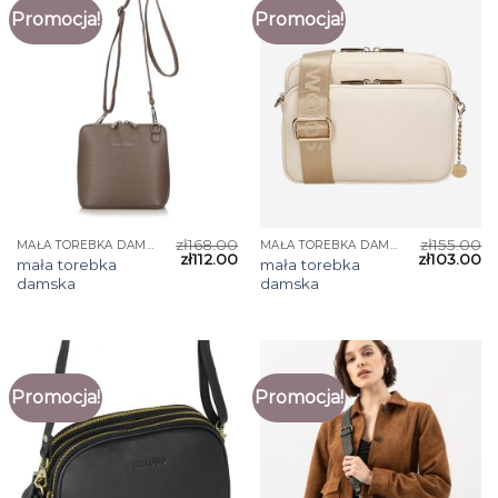
Promocja!
Promocja!
zł
168.00
zł
155.00
MAŁA TOREBKA DAMSKA
MAŁA TOREBKA DAMSKA
zł
112.00
zł
103.00
mała torebka
mała torebka
damska
damska
Promocja!
Promocja!