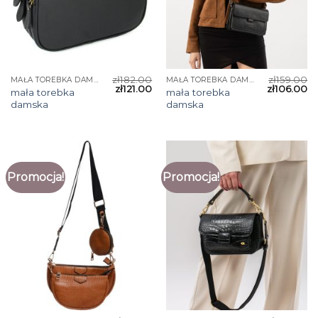
zł
182.00
zł
159.00
MAŁA TOREBKA DAMSKA
MAŁA TOREBKA DAMSKA
zł
121.00
zł
106.00
mała torebka
mała torebka
damska
damska
Promocja!
Promocja!