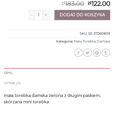
183.00
122.00
zł
zł
ilość mała torebka damska
DODAJ DO KOSZYKA
SKU:
SE-37260809
Kategoria:
Mała Torebka Damska
OPIS
OPINIE (0)
mała torebka damska zielona z długim paskiem,
skórzana mini torebka