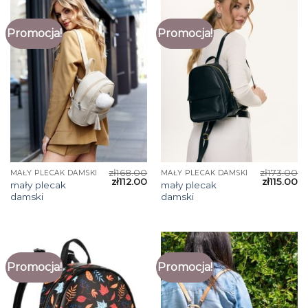
Promocja!
Promocja!
zł
168.00
zł
173.00
MAŁY PLECAK DAMSKI
MAŁY PLECAK DAMSKI
zł
112.00
zł
115.00
mały plecak
mały plecak
damski
damski
Promocja!
Promocja!