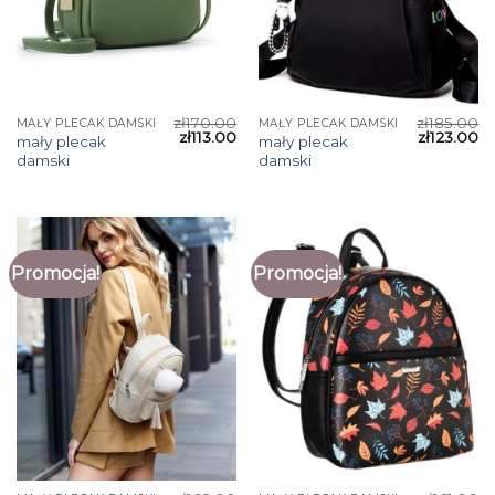
zł
170.00
zł
185.00
MAŁY PLECAK DAMSKI
MAŁY PLECAK DAMSKI
zł
113.00
zł
123.00
mały plecak
mały plecak
damski
damski
Promocja!
Promocja!