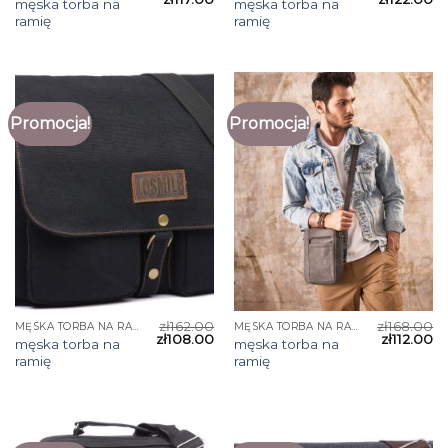
męska torba na
męska torba na
ramię
ramię
Promocja!
Promocja!
zł
162.00
zł
168.00
MĘSKA TORBA NA RAMIĘ
MĘSKA TORBA NA RAMIĘ
zł
108.00
zł
112.00
męska torba na
męska torba na
ramię
ramię