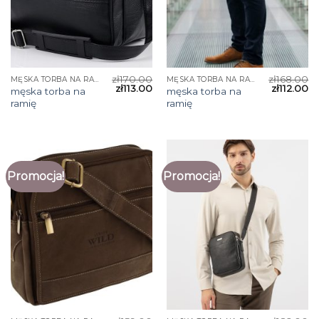
zł
170.00
zł
168.00
MĘSKA TORBA NA RAMIĘ
MĘSKA TORBA NA RAMIĘ
zł
113.00
zł
112.00
męska torba na
męska torba na
ramię
ramię
Promocja!
Promocja!