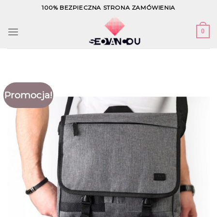
Skip
100% BEZPIECZNA STRONA ZAMÓWIENIA
to
content
0
Promocja!