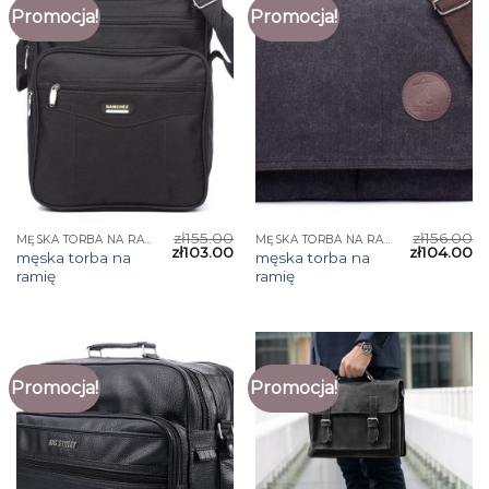
Promocja!
Promocja!
zł
155.00
zł
156.00
MĘSKA TORBA NA RAMIĘ
MĘSKA TORBA NA RAMIĘ
zł
103.00
zł
104.00
męska torba na
męska torba na
ramię
ramię
Promocja!
Promocja!