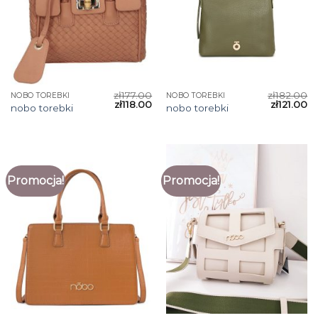
zł
177.00
zł
182.00
NOBO TOREBKI
NOBO TOREBKI
zł
118.00
zł
121.00
nobo torebki
nobo torebki
Promocja!
Promocja!