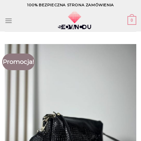
Skip
100% BEZPIECZNA STRONA ZAMÓWIENIA
to
content
0
Promocja!