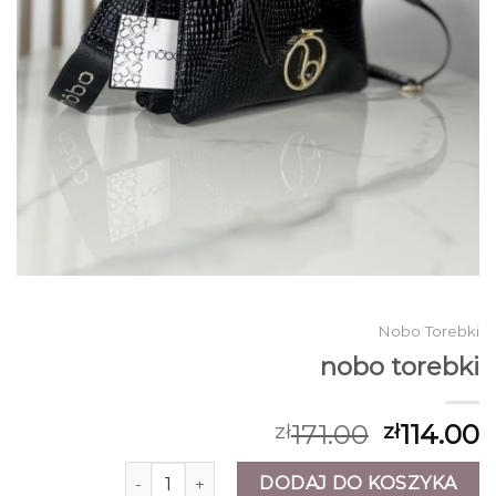
Nobo Torebki
nobo torebki
171.00
114.00
zł
zł
ilość nobo torebki
DODAJ DO KOSZYKA