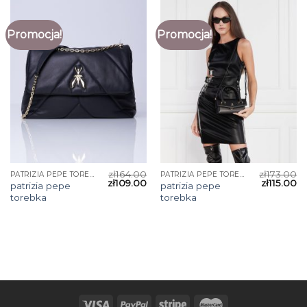
Promocja!
Promocja!
zł
164.00
zł
173.00
PATRIZIA PEPE TOREBKA
PATRIZIA PEPE TOREBKA
zł
109.00
zł
115.00
patrizia pepe
patrizia pepe
torebka
torebka