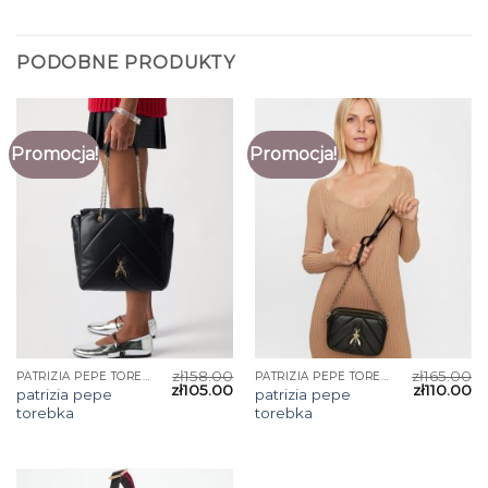
PODOBNE PRODUKTY
Promocja!
Promocja!
zł
158.00
zł
165.00
PATRIZIA PEPE TOREBKA
PATRIZIA PEPE TOREBKA
zł
105.00
zł
110.00
patrizia pepe
patrizia pepe
torebka
torebka