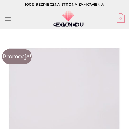
Skip
100% BEZPIECZNA STRONA ZAMÓWIENIA
to
content
0
Promocja!