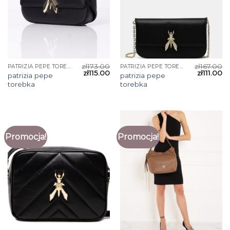
zł
173.00
zł
167.00
PATRIZIA PEPE TOREBKA
PATRIZIA PEPE TOREBKA
zł
115.00
zł
111.00
patrizia pepe
patrizia pepe
torebka
torebka
Promocja!
Promocja!