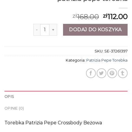
168.00
112.00
zł
zł
ilość patrizia pepe torebka
DODAJ DO KOSZYKA
SKU:
SE-37261397
Kategoria:
Patrizia Pepe Torebka
OPIS
OPINIE (0)
Torebka Patrizia Pepe Crossbody Beżowa