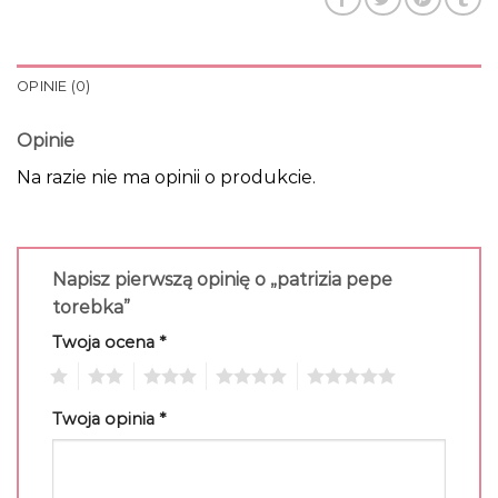
OPINIE (0)
Opinie
Na razie nie ma opinii o produkcie.
Napisz pierwszą opinię o „patrizia pepe
torebka”
Twoja ocena
*
1
2
3
4
5
Twoja opinia
*