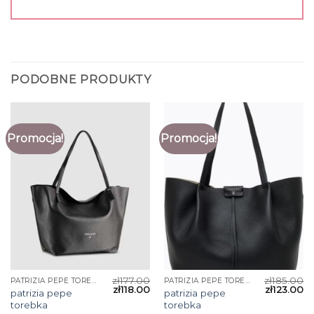
PODOBNE PRODUKTY
Promocja!
Promocja!
zł
177.00
zł
185.00
PATRIZIA PEPE TOREBKA
PATRIZIA PEPE TOREBKA
zł
118.00
zł
123.00
patrizia pepe
patrizia pepe
torebka
torebka