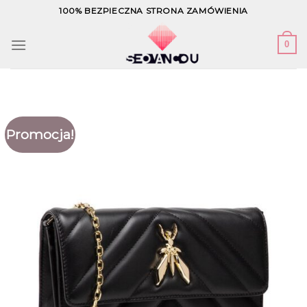
Skip
100% BEZPIECZNA STRONA ZAMÓWIENIA
to
content
0
Promocja!