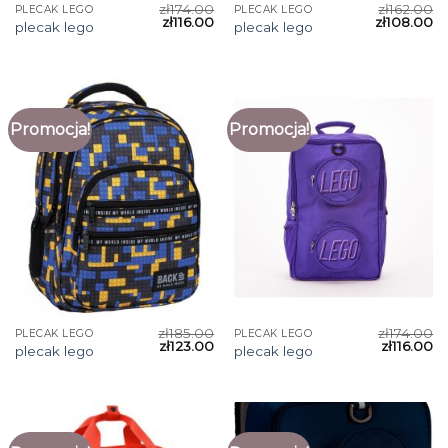
zł
174.00
zł
162.00
PLECAK LEGO
PLECAK LEGO
zł
116.00
zł
108.00
plecak lego
plecak lego
Promocja!
Promocja!
zł
185.00
zł
174.00
PLECAK LEGO
PLECAK LEGO
zł
123.00
zł
116.00
plecak lego
plecak lego