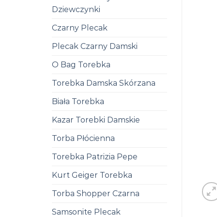
Dziewczynki
Czarny Plecak
Plecak Czarny Damski
O Bag Torebka
Torebka Damska Skórzana
Biała Torebka
Kazar Torebki Damskie
Torba Płócienna
Torebka Patrizia Pepe
Kurt Geiger Torebka
Torba Shopper Czarna
Samsonite Plecak