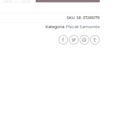
SKU:
SE-37261079
Kategoria:
Plecak Samsonite