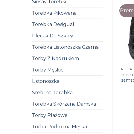
Sinsay Torebki
Promo
Torebka Pikowana
Torebka Desigual
Plecak Do Szkoły
Torebka Listonoszka Czarna
Torby Z Nadrukiem
Torby Męskie
pleca
samso
Listonoszka
Srebrna Torebka
Torebka Skórzana Damska
Torby Plażowe
Torba Podróżna Męska