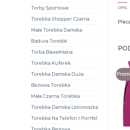
Torby Sportowe
OPIS
Torebka Shopper Czarna
Pleca
Mała Torebka Damska
Badura Torebki
PO
Torba Bawełniana
Torebka Kuferek
Promo
Torebka Damska Duża
Bezowa Torebka
Mała Czarna Torebka
Torebka Damska Listonoszka
Torebka Na Telefon I Portfel
Torebka Beżowa