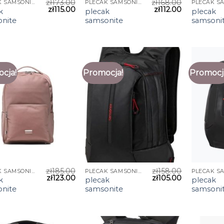
zł
173.00
zł
168.00
PLECAK SAMSONITE
PLECAK SAMSONITE
zł
115.00
zł
112.00
k
plecak
plecak
nite
samsonite
samsoni
cja!
Promocja!
Promocj
zł
185.00
zł
158.00
PLECAK SAMSONITE
PLECAK SAMSONITE
zł
123.00
zł
105.00
k
plecak
plecak
nite
samsonite
samsoni