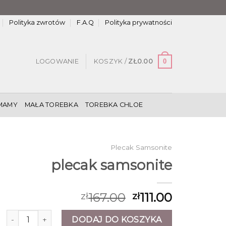
Polityka zwrotów
F.A.Q
Polityka prywatności
0
LOGOWANIE
KOSZYK /
ZŁ
0.00
MAMY
MAŁA TOREBKA
TOREBKA CHLOE
Plecak Samsonite
plecak samsonite
167.00
111.00
zł
zł
ilość plecak samsonite
DODAJ DO KOSZYKA