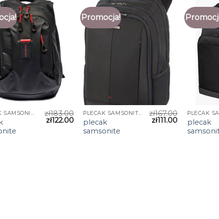
cja!
Promocja!
Promocj
zł
183.00
zł
167.00
PLECAK SAMSONITE
PLECAK SAMSONITE
zł
122.00
zł
111.00
k
plecak
plecak
nite
samsonite
samsoni