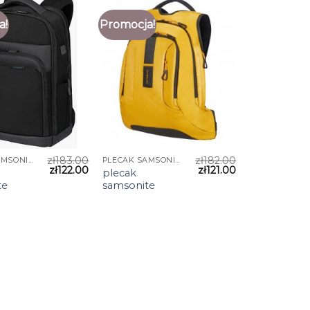
a!
Promocja!
zł
183.00
zł
182.00
PLECAK SAMSONITE
PLECAK SAMSONITE
zł
122.00
zł
121.00
plecak
te
samsonite