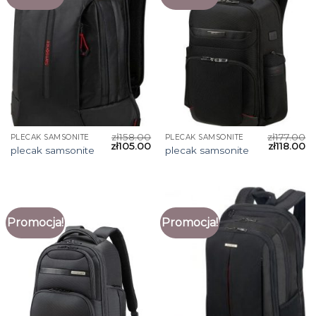
zł
158.00
zł
177.00
PLECAK SAMSONITE
PLECAK SAMSONITE
zł
105.00
zł
118.00
plecak samsonite
plecak samsonite
Promocja!
Promocja!