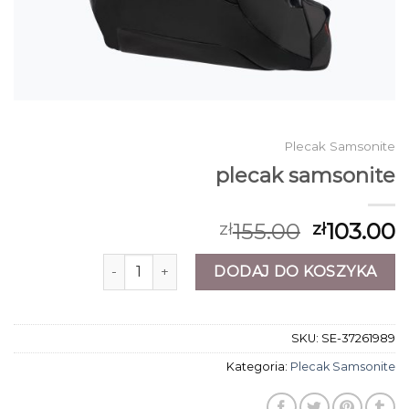
Plecak Samsonite
plecak samsonite
155.00
103.00
zł
zł
ilość plecak samsonite
DODAJ DO KOSZYKA
SKU:
SE-37261989
Kategoria:
Plecak Samsonite