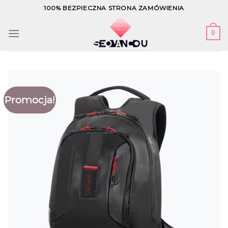
Skip
100% BEZPIECZNA STRONA ZAMÓWIENIA
to
content
0
Promocja!