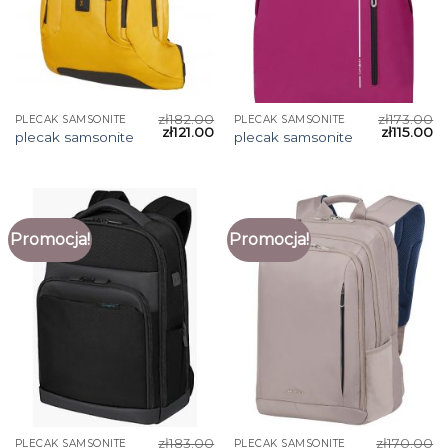
zł
182.00
zł
173.00
PLECAK SAMSONITE
PLECAK SAMSONITE
zł
121.00
zł
115.00
plecak samsonite
plecak samsonite
Promocja!
Promocja!
zł
183.00
zł
170.00
PLECAK SAMSONITE
PLECAK SAMSONITE