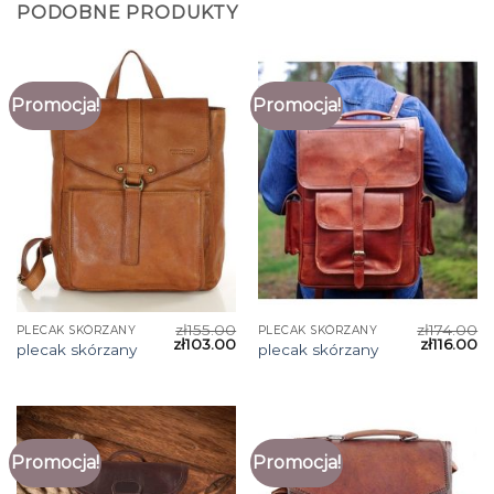
PODOBNE PRODUKTY
Promocja!
Promocja!
zł
155.00
zł
174.00
PLECAK SKÓRZANY
PLECAK SKÓRZANY
zł
103.00
zł
116.00
plecak skórzany
plecak skórzany
Promocja!
Promocja!