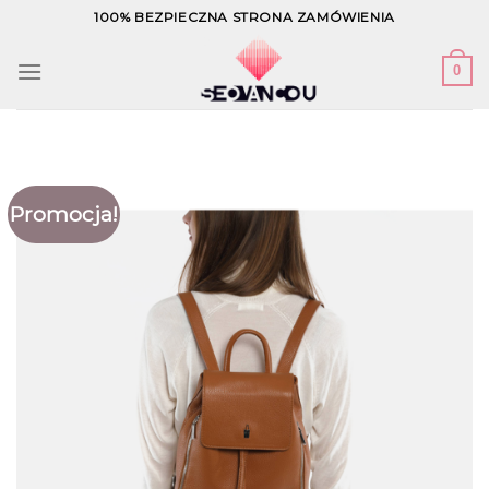
Skip
100% BEZPIECZNA STRONA ZAMÓWIENIA
to
content
0
Promocja!