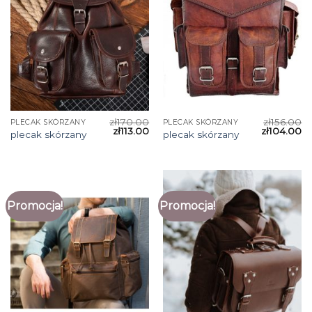
zł
170.00
zł
156.00
PLECAK SKÓRZANY
PLECAK SKÓRZANY
zł
113.00
zł
104.00
plecak skórzany
plecak skórzany
Promocja!
Promocja!