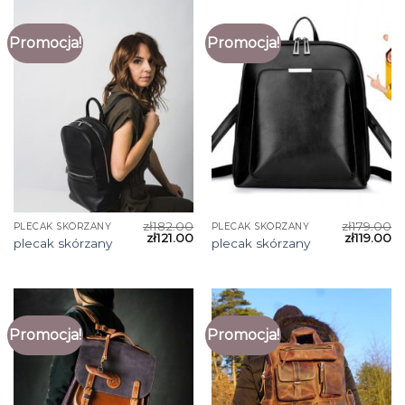
Promocja!
Promocja!
zł
182.00
zł
179.00
PLECAK SKÓRZANY
PLECAK SKÓRZANY
zł
121.00
zł
119.00
plecak skórzany
plecak skórzany
Promocja!
Promocja!