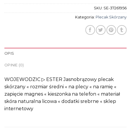
SKU:
SE-37261956
Kategoria:
Plecak Skórzany
OPIS
OPINIE (0)
WOJEWODZIC ▷ ESTER Jasnobrązowy plecak
skórzany « rozmiar średni « na plecy « na ramię «
zapięcie magnes « kieszonka na telefon « materiał
skóra naturalna licowa « dodatki srebrne « sklep
internetowy