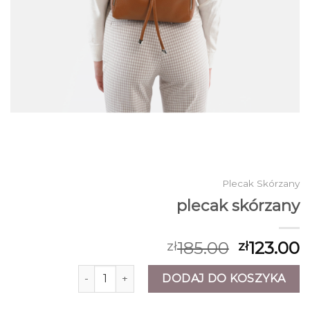
Plecak Skórzany
plecak skórzany
185.00
123.00
zł
zł
ilość plecak skórzany
DODAJ DO KOSZYKA