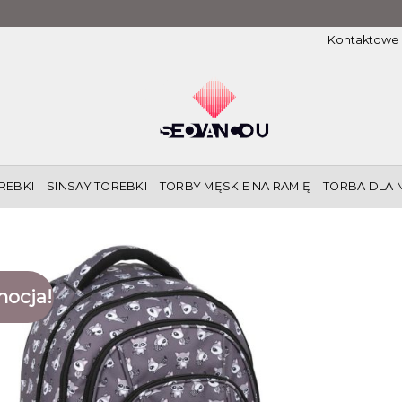
Kontaktowe
REBKI
SINSAY TOREBKI
TORBY MĘSKIE NA RAMIĘ
TORBA DLA 
ocja!