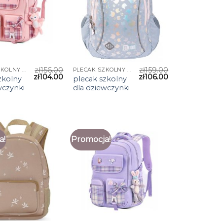
zł
156.00
zł
159.00
PLECAK SZKOLNY DLA DZIEWCZYNKI
PLECAK SZKOLNY DLA DZIEWCZYNKI
zł
104.00
zł
106.00
zkolny
plecak szkolny
wczynki
dla dziewczynki
a!
Promocja!