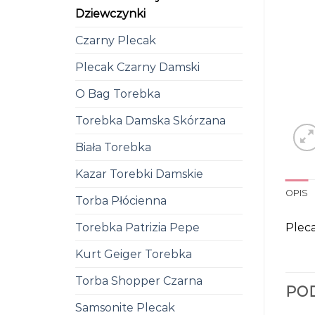
Dziewczynki
Czarny Plecak
Plecak Czarny Damski
O Bag Torebka
Torebka Damska Skórzana
Biała Torebka
Kazar Torebki Damskie
OPIS
Torba Płócienna
Pleca
Torebka Patrizia Pepe
Kurt Geiger Torebka
Torba Shopper Czarna
PO
Samsonite Plecak