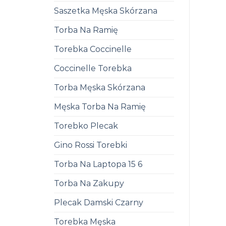
Saszetka Męska Skórzana
Torba Na Ramię
Torebka Coccinelle
Coccinelle Torebka
Torba Męska Skórzana
Męska Torba Na Ramię
Torebko Plecak
Gino Rossi Torebki
Torba Na Laptopa 15 6
Torba Na Zakupy
Plecak Damski Czarny
Torebka Męska