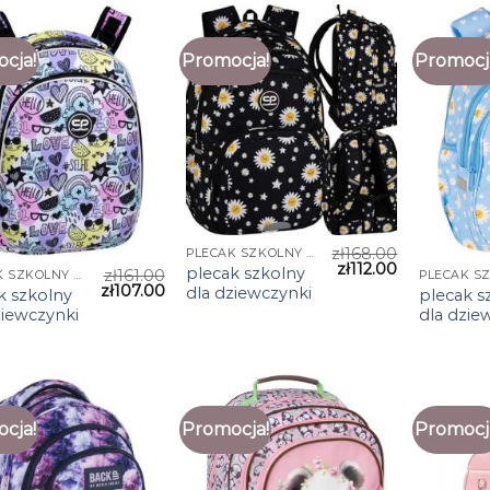
cja!
Promocja!
Promocj
zł
168.00
PLECAK SZKOLNY DLA DZIEWCZYNKI
zł
112.00
plecak szkolny
zł
161.00
PLECAK SZKOLNY DLA DZIEWCZYNKI
zł
107.00
dla dziewczynki
k szkolny
plecak s
ziewczynki
dla dzie
cja!
Promocja!
Promocj