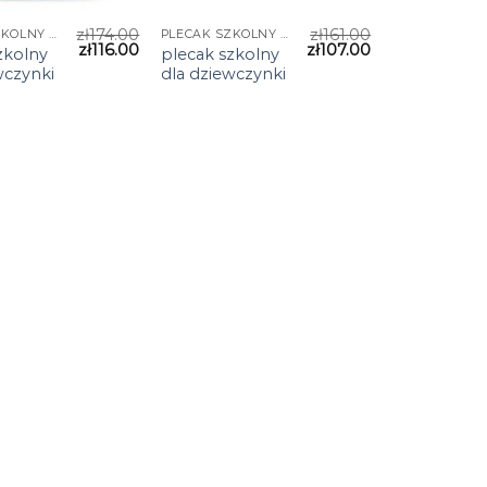
zł
174.00
zł
161.00
PLECAK SZKOLNY DLA DZIEWCZYNKI
PLECAK SZKOLNY DLA DZIEWCZYNKI
zł
116.00
zł
107.00
zkolny
plecak szkolny
wczynki
dla dziewczynki