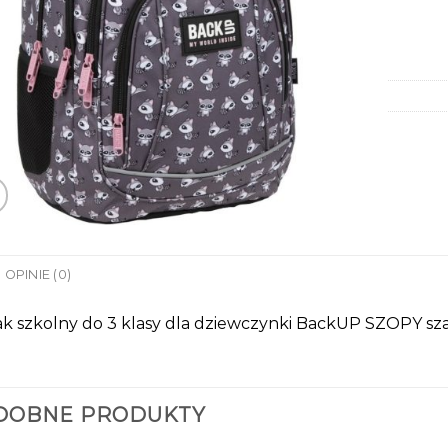
OPINIE (0)
k szkolny do 3 klasy dla dziewczynki BackUP SZOPY sz
DOBNE PRODUKTY