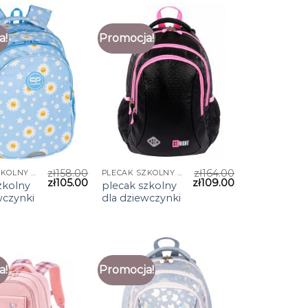
a!
Promocja!
zł
158.00
zł
164.00
PLECAK SZKOLNY DLA DZIEWCZYNKI
PLECAK SZKOLNY DLA DZIEWCZYNKI
zł
105.00
zł
109.00
zkolny
plecak szkolny
wczynki
dla dziewczynki
a!
Promocja!