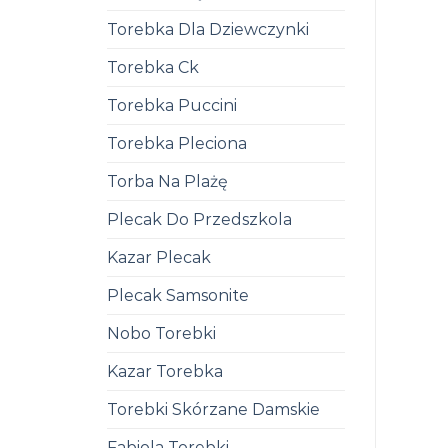
Torebka Dla Dziewczynki
Torebka Ck
Torebka Puccini
Torebka Pleciona
Torba Na Plażę
Plecak Do Przedszkola
Kazar Plecak
Plecak Samsonite
Nobo Torebki
Kazar Torebka
Torebki Skórzane Damskie
Fabiola Torebki