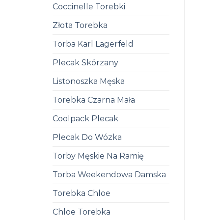
Coccinelle Torebki
Złota Torebka
Torba Karl Lagerfeld
Plecak Skórzany
Listonoszka Męska
Torebka Czarna Mała
Coolpack Plecak
Plecak Do Wózka
Torby Męskie Na Ramię
Torba Weekendowa Damska
Torebka Chloe
Chloe Torebka