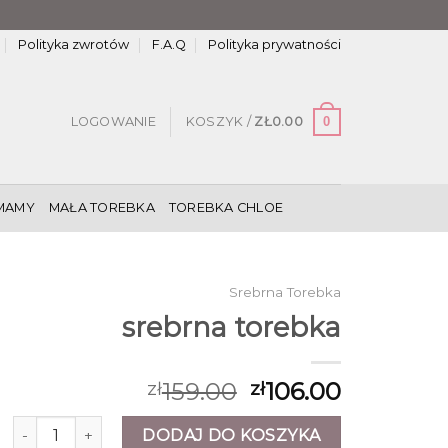
Polityka zwrotów
F.A.Q
Polityka prywatności
0
LOGOWANIE
KOSZYK /
ZŁ
0.00
MAMY
MAŁA TOREBKA
TOREBKA CHLOE
Srebrna Torebka
srebrna torebka
159.00
106.00
zł
zł
ilość srebrna torebka
DODAJ DO KOSZYKA