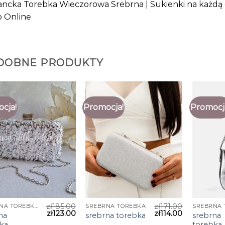
ncka Torebka Wieczorowa Srebrna | Sukienki na każdą o
p Online
DOBNE PRODUKTY
cja!
Promocja!
Promocj
zł
185.00
zł
171.00
SREBRNA TOREBKA
SREBRNA TOREBKA
zł
123.00
zł
114.00
na
srebrna
srebrna torebka
ka
torebka