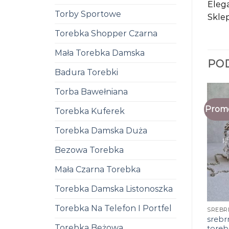
Elega
Torby Sportowe
Skle
Torebka Shopper Czarna
Mała Torebka Damska
PO
Badura Torebki
Torba Bawełniana
Promo
Torebka Kuferek
Torebka Damska Duża
Bezowa Torebka
Mała Czarna Torebka
Torebka Damska Listonoszka
Torebka Na Telefon I Portfel
srebr
Torebka Beżowa
toreb