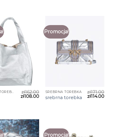
a!
Promocja!
zł
162.00
zł
171.00
SREBRNA TOREBKA
SREBRNA TOREBKA
zł
108.00
zł
114.00
srebrna torebka
a!
Promocja!