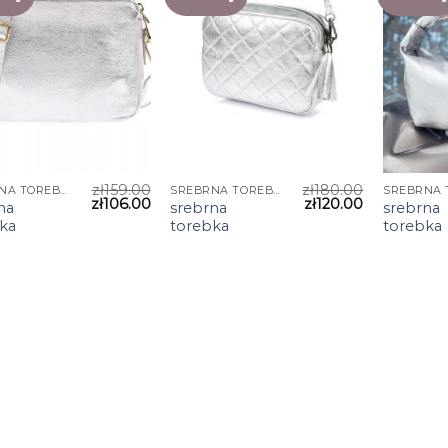
zł
159.00
zł
180.00
SREBRNA TOREBKA
SREBRNA TOREBKA
zł
106.00
zł
120.00
na
srebrna
srebrna
ka
torebka
torebka