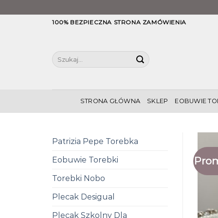
Skip
100% BEZPIECZNA STRONA ZAMÓWIENIA
to
content
Szukaj:
STRONA GŁÓWNA
SKLEP
EOBUWIE TO
Patrizia Pepe Torebka
Prom
Eobuwie Torebki
Torebki Nobo
Plecak Desigual
Plecak Szkolny Dla