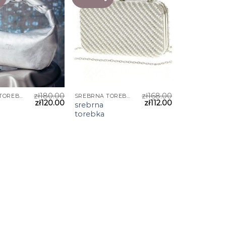
zł
180.00
zł
168.00
SREBRNA TOREBKA
SREBRNA TOREBKA
zł
120.00
zł
112.00
srebrna
torebka