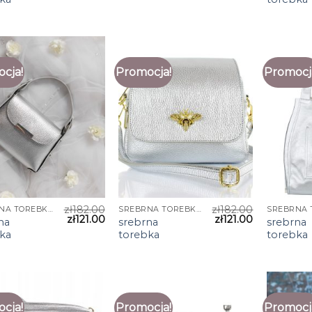
cja!
Promocja!
Promocj
zł
182.00
zł
182.00
SREBRNA TOREBKA
SREBRNA TOREBKA
zł
121.00
zł
121.00
na
srebrna
srebrna
ka
torebka
torebka
cja!
Promocja!
Promocj