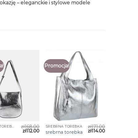
kazję – eleganckie i stylowe modele
a!
Promocja!
zł
168.00
zł
171.00
SREBRNA TOREBKA
SREBRNA TOREBKA
zł
112.00
zł
114.00
srebrna torebka