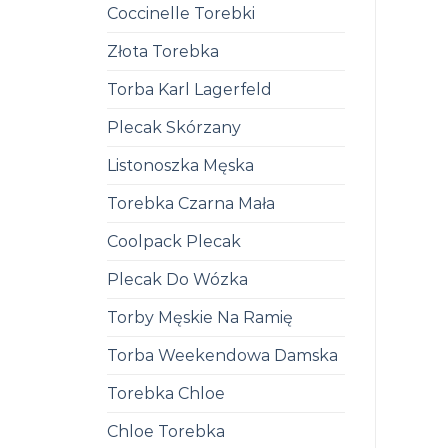
Coccinelle Torebki
Złota Torebka
Torba Karl Lagerfeld
Plecak Skórzany
Listonoszka Męska
Torebka Czarna Mała
Coolpack Plecak
Plecak Do Wózka
Torby Męskie Na Ramię
Torba Weekendowa Damska
Torebka Chloe
Chloe Torebka