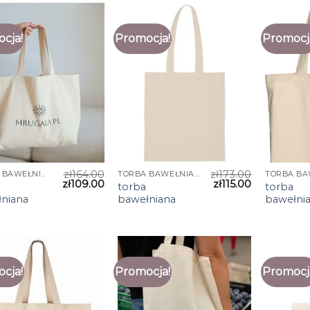
cja!
Promocja!
Promocj
zł
164.00
zł
173.00
TORBA BAWEŁNIANA
TORBA BAWEŁNIANA
zł
109.00
zł
115.00
torba
torba
niana
bawełniana
bawełni
cja!
Promocja!
Promocj