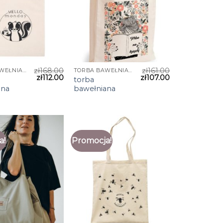
zł
168.00
zł
161.00
TORBA BAWEŁNIANA
TORBA BAWEŁNIANA
zł
112.00
zł
107.00
torba
ana
bawełniana
a!
Promocja!