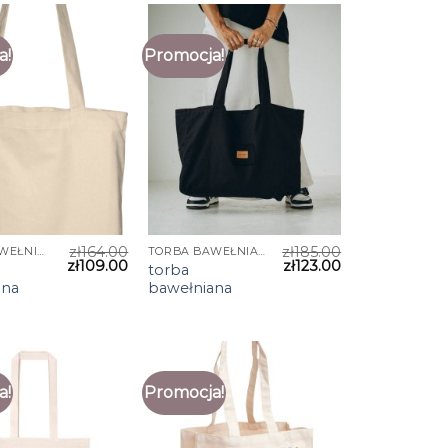
a!
Promocja!
zł
164.00
zł
185.00
TORBA BAWEŁNIANA
TORBA BAWEŁNIANA
zł
109.00
zł
123.00
torba
ana
bawełniana
a!
Promocja!