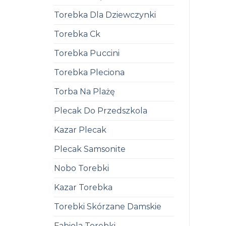
Torebka Dla Dziewczynki
Torebka Ck
Torebka Puccini
Torebka Pleciona
Torba Na Plażę
Plecak Do Przedszkola
Kazar Plecak
Plecak Samsonite
Nobo Torebki
Kazar Torebka
Torebki Skórzane Damskie
Fabiola Torebki