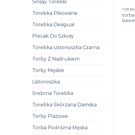
Sinsay Torebki
Torebka Pikowana
torba
baweł
Torebka Desigual
Plecak Do Szkoły
Torebka Listonoszka Czarna
Torby Z Nadrukiem
Torby Męskie
Listonoszka
Srebrna Torebka
Torebka Skórzana Damska
Torby Plażowe
Torba Podróżna Męska