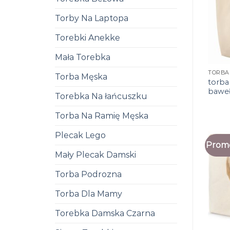
Torby Na Laptopa
Torebki Anekke
Mała Torebka
Torba Męska
torba
baweł
Torebka Na łańcuszku
Torba Na Ramię Męska
Plecak Lego
Promo
Mały Plecak Damski
Torba Podrozna
Torba Dla Mamy
Torebka Damska Czarna