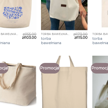
zł
155.00
zł
173.00
TORBA BAWEŁNIANA
TORBA BAWEŁNIANA
zł
103.00
zł
115.00
torba
torba
niana
bawełniana
bawełni
cja!
Promocja!
Promocj