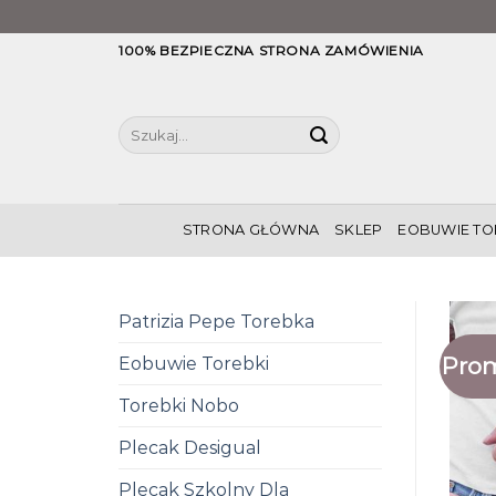
Skip
100% BEZPIECZNA STRONA ZAMÓWIENIA
to
content
Szukaj:
STRONA GŁÓWNA
SKLEP
EOBUWIE TO
Patrizia Pepe Torebka
Prom
Eobuwie Torebki
Torebki Nobo
Plecak Desigual
Plecak Szkolny Dla