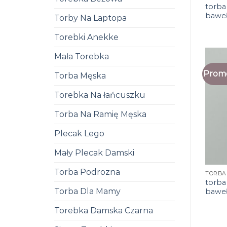
torba
baweł
Torby Na Laptopa
Torebki Anekke
Mała Torebka
Promo
Torba Męska
Torebka Na łańcuszku
Torba Na Ramię Męska
Plecak Lego
Mały Plecak Damski
Torba Podrozna
torba
Torba Dla Mamy
baweł
Torebka Damska Czarna