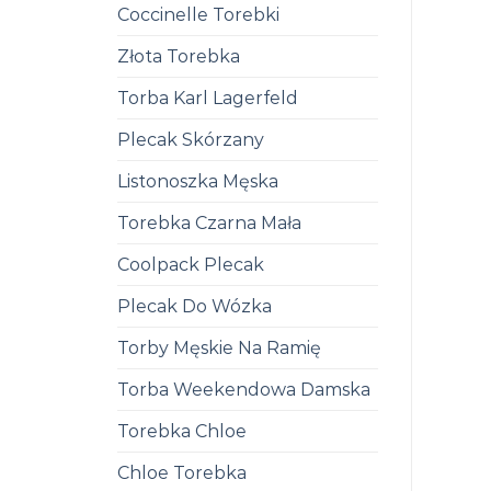
Coccinelle Torebki
Złota Torebka
Torba Karl Lagerfeld
Plecak Skórzany
Listonoszka Męska
Torebka Czarna Mała
Coolpack Plecak
Plecak Do Wózka
Torby Męskie Na Ramię
Torba Weekendowa Damska
Torebka Chloe
Chloe Torebka