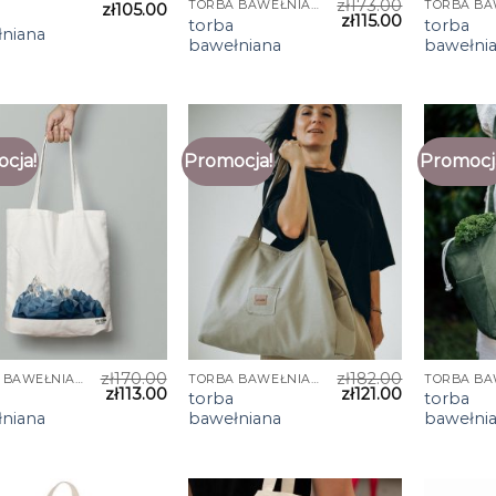
zł
173.00
TORBA BAWEŁNIANA
zł
105.00
zł
115.00
torba
torba
niana
bawełniana
bawełni
cja!
Promocja!
Promocj
zł
170.00
zł
182.00
TORBA BAWEŁNIANA
TORBA BAWEŁNIANA
zł
113.00
zł
121.00
torba
torba
niana
bawełniana
bawełni