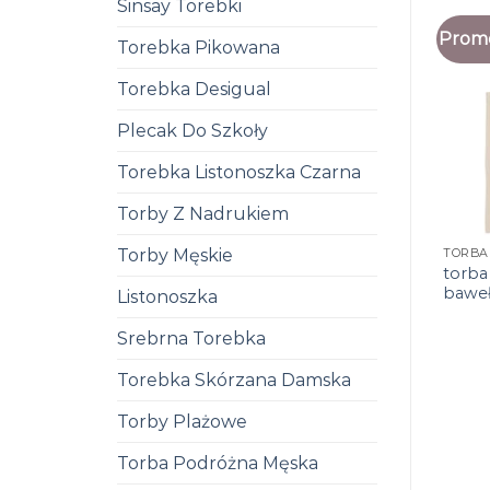
Sinsay Torebki
Promo
Torebka Pikowana
Torebka Desigual
Plecak Do Szkoły
Torebka Listonoszka Czarna
Torby Z Nadrukiem
Torby Męskie
torba
baweł
Listonoszka
Srebrna Torebka
Torebka Skórzana Damska
Torby Plażowe
Torba Podróżna Męska