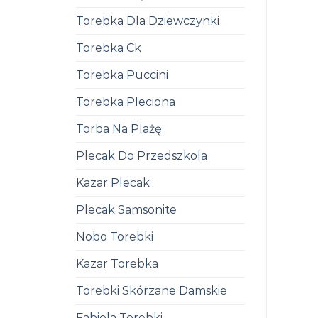
Torebka Dla Dziewczynki
Torebka Ck
Torebka Puccini
Torebka Pleciona
Torba Na Plażę
Plecak Do Przedszkola
Kazar Plecak
Plecak Samsonite
Nobo Torebki
Kazar Torebka
Torebki Skórzane Damskie
Fabiola Torebki