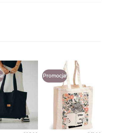
a!
Promocja!