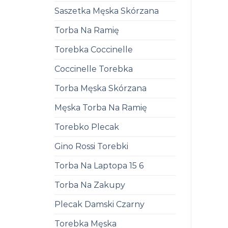
Saszetka Męska Skórzana
Torba Na Ramię
Torebka Coccinelle
Coccinelle Torebka
Torba Męska Skórzana
Męska Torba Na Ramię
Torebko Plecak
Gino Rossi Torebki
Torba Na Laptopa 15 6
Torba Na Zakupy
Plecak Damski Czarny
Torebka Męska