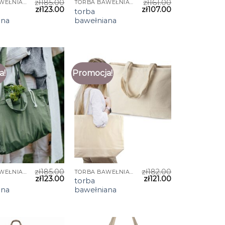
zł
185.00
zł
161.00
TORBA BAWEŁNIANA
TORBA BAWEŁNIANA
zł
123.00
zł
107.00
torba
ana
bawełniana
a!
Promocja!
zł
185.00
zł
182.00
TORBA BAWEŁNIANA
TORBA BAWEŁNIANA
zł
123.00
zł
121.00
torba
ana
bawełniana