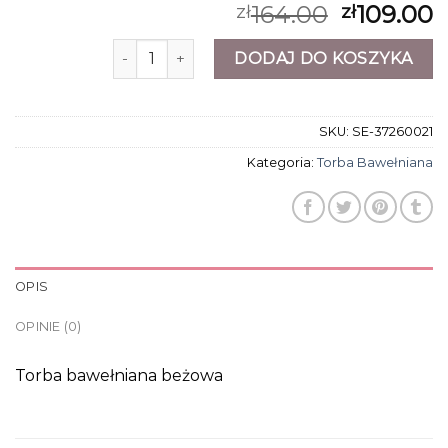
164.00
109.00
zł
zł
ilość torba bawełniana
DODAJ DO KOSZYKA
SKU:
SE-37260021
Kategoria:
Torba Bawełniana
OPIS
OPINIE (0)
Torba bawełniana beżowa