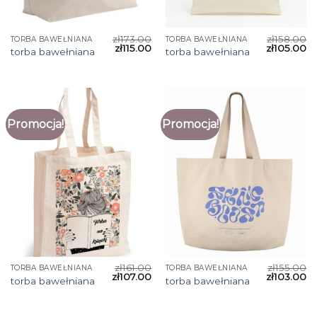
zł
173.00
zł
158.00
TORBA BAWEŁNIANA
TORBA BAWEŁNIANA
zł
115.00
zł
105.00
torba bawełniana
torba bawełniana
Promocja!
Promocja!
zł
161.00
zł
155.00
TORBA BAWEŁNIANA
TORBA BAWEŁNIANA
zł
107.00
zł
103.00
torba bawełniana
torba bawełniana