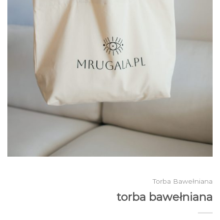
Torba Bawełniana
torba bawełniana