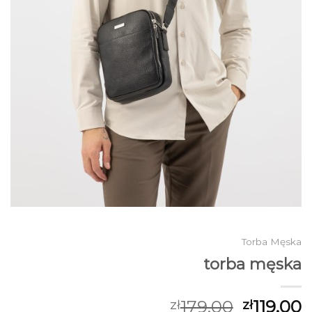
Torba Męska
torba męska
179.00
119.00
zł
zł