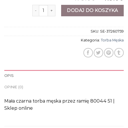
ilość torba męska
DODAJ DO KOSZYKA
SKU:
SE-37260759
Kategoria:
Torba Męska
OPIS
OPINIE (0)
Mała czarna torba męska przez ramię 80044 51 |
Sklep online