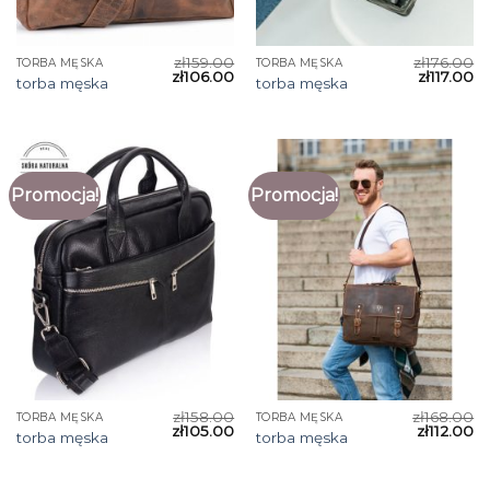
zł
159.00
zł
176.00
TORBA MĘSKA
TORBA MĘSKA
zł
106.00
zł
117.00
torba męska
torba męska
Promocja!
Promocja!
zł
158.00
zł
168.00
TORBA MĘSKA
TORBA MĘSKA
zł
105.00
zł
112.00
torba męska
torba męska