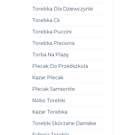
Torebka Dla Dziewczynki
Torebka Ck
Torebka Puccini
Torebka Pleciona
Torba Na Plażę
Plecak Do Przedszkola
Kazar Plecak
Plecak Samsonite
Nobo Torebki
Kazar Torebka
Torebki Skórzane Damskie
Fabiola Torebki