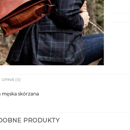
OPINIE (0)
a męska skórzana
DOBNE PRODUKTY