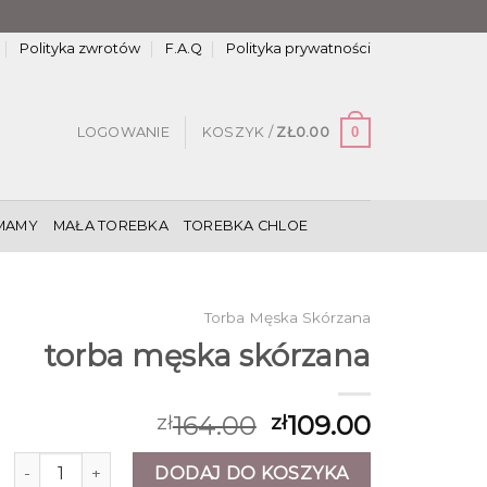
Polityka zwrotów
F.A.Q
Polityka prywatności
0
LOGOWANIE
KOSZYK /
ZŁ
0.00
MAMY
MAŁA TOREBKA
TOREBKA CHLOE
Torba Męska Skórzana
torba męska skórzana
164.00
109.00
zł
zł
ilość torba męska skórzana
DODAJ DO KOSZYKA