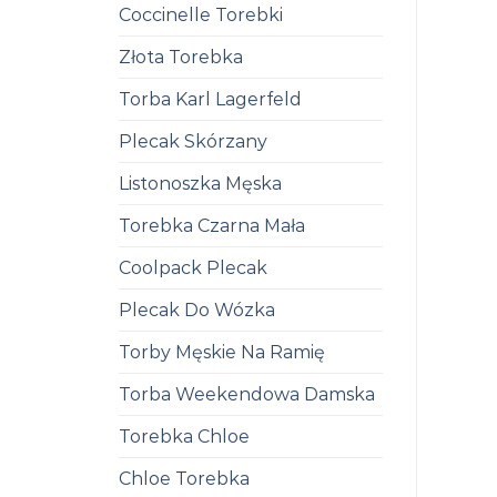
Coccinelle Torebki
Złota Torebka
Torba Karl Lagerfeld
Plecak Skórzany
Listonoszka Męska
Torebka Czarna Mała
Coolpack Plecak
Plecak Do Wózka
Torby Męskie Na Ramię
Torba Weekendowa Damska
Torebka Chloe
Chloe Torebka