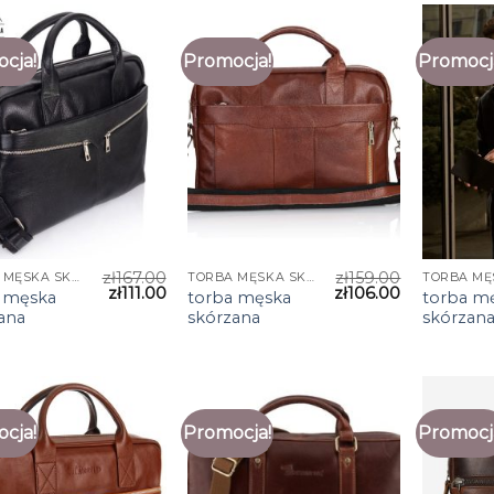
cja!
Promocja!
Promocj
zł
167.00
zł
159.00
TORBA MĘSKA SKÓRZANA
TORBA MĘSKA SKÓRZANA
zł
111.00
zł
106.00
a męska
torba męska
torba m
ana
skórzana
skórzan
cja!
Promocja!
Promocj