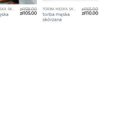
zł
158.00
zł
165.00
TORBA MĘSKA SKÓRZANA
TORBA MĘSKA SKÓRZANA
zł
105.00
zł
110.00
ęska
torba męska
a
skórzana