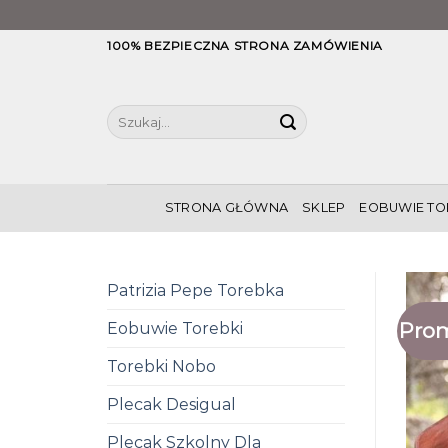
Skip
100% BEZPIECZNA STRONA ZAMÓWIENIA
to
content
Szukaj:
STRONA GŁÓWNA
SKLEP
EOBUWIE TO
Patrizia Pepe Torebka
Prom
Eobuwie Torebki
Torebki Nobo
Plecak Desigual
Plecak Szkolny Dla