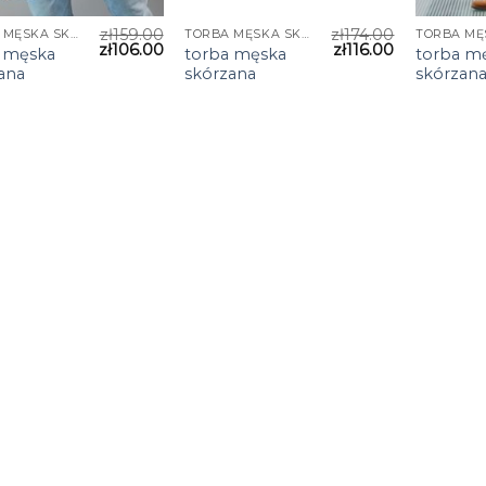
zł
159.00
zł
174.00
TORBA MĘSKA SKÓRZANA
TORBA MĘSKA SKÓRZANA
zł
106.00
zł
116.00
a męska
torba męska
torba m
ana
skórzana
skórzan