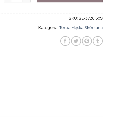
SKU:
SE-37261509
Kategoria:
Torba Męska Skórzana