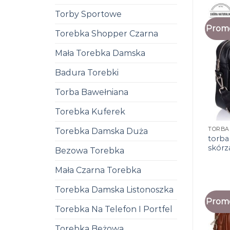
Torby Sportowe
Promo
Torebka Shopper Czarna
Mała Torebka Damska
Badura Torebki
Torba Bawełniana
Torebka Kuferek
Torebka Damska Duża
torb
skórz
Bezowa Torebka
Mała Czarna Torebka
Torebka Damska Listonoszka
Promo
Torebka Na Telefon I Portfel
Torebka Beżowa