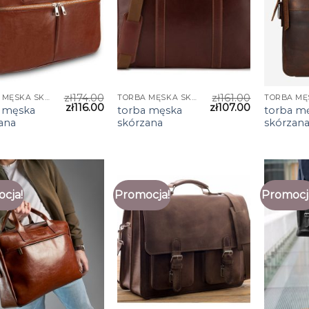
zł
174.00
zł
161.00
TORBA MĘSKA SKÓRZANA
TORBA MĘSKA SKÓRZANA
zł
116.00
zł
107.00
a męska
torba męska
torba m
ana
skórzana
skórzan
cja!
Promocja!
Promocj