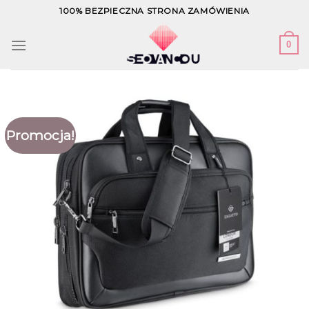
Skip
100% BEZPIECZNA STRONA ZAMÓWIENIA
to
content
0
Promocja!