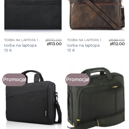
zł
170.00
zł
168.00
TORBA NA LAPTOPA 15 6
TORBA NA LAPTOPA 15 6
zł
113.00
zł
112.00
torba na laptopa
torba na laptopa
15 6
15 6
Promocja!
Promocja!