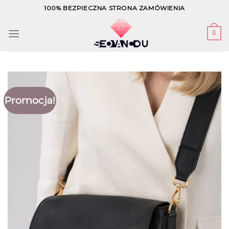
Skip
100% BEZPIECZNA STRONA ZAMÓWIENIA
to
content
0
Promocja!