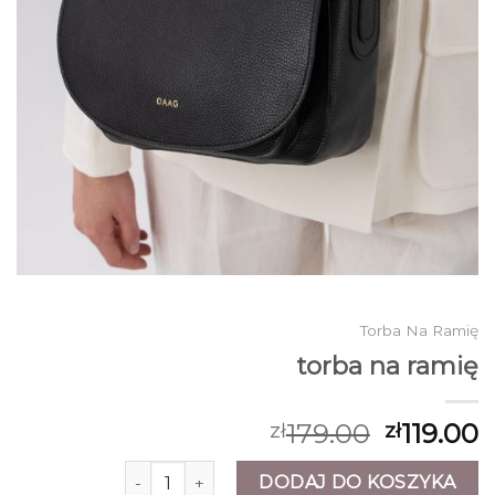
Torba Na Ramię
torba na ramię
179.00
119.00
zł
zł
ilość torba na ramię
DODAJ DO KOSZYKA