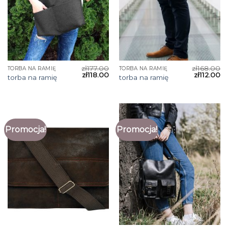
zł
177.00
zł
168.00
TORBA NA RAMIĘ
TORBA NA RAMIĘ
zł
118.00
zł
112.00
torba na ramię
torba na ramię
Promocja!
Promocja!