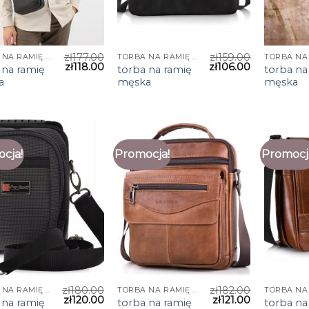
zł
177.00
zł
159.00
TORBA NA RAMIĘ MĘSKA
TORBA NA RAMIĘ MĘSKA
zł
118.00
zł
106.00
 na ramię
torba na ramię
torba na
a
męska
męska
cja!
Promocja!
Promocj
zł
180.00
zł
182.00
TORBA NA RAMIĘ MĘSKA
TORBA NA RAMIĘ MĘSKA
zł
120.00
zł
121.00
 na ramię
torba na ramię
torba na