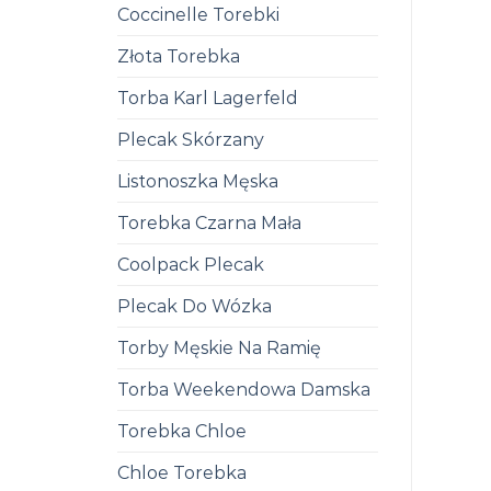
Coccinelle Torebki
Złota Torebka
Torba Karl Lagerfeld
Plecak Skórzany
Listonoszka Męska
Torebka Czarna Mała
Coolpack Plecak
Plecak Do Wózka
Torby Męskie Na Ramię
Torba Weekendowa Damska
Torebka Chloe
Chloe Torebka