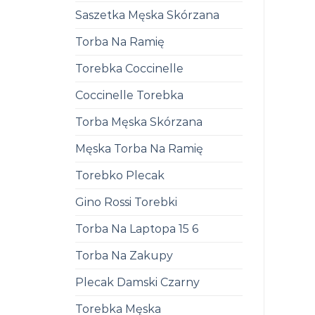
Saszetka Męska Skórzana
Torba Na Ramię
Torebka Coccinelle
Coccinelle Torebka
Torba Męska Skórzana
Męska Torba Na Ramię
Torebko Plecak
Gino Rossi Torebki
Torba Na Laptopa 15 6
Torba Na Zakupy
Plecak Damski Czarny
Torebka Męska