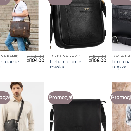
zł
156.00
zł
159.00
TORBA NA RAMIĘ MĘSKA
TORBA NA RAMIĘ MĘSKA
zł
104.00
zł
106.00
 na ramię
torba na ramię
torba na
a
męska
męska
cja!
Promocja!
Promocj