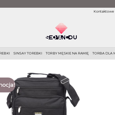
Kontaktowe
REBKI
SINSAY TOREBKI
TORBY MĘSKIE NA RAMIĘ
TORBA DLA 
ocja!