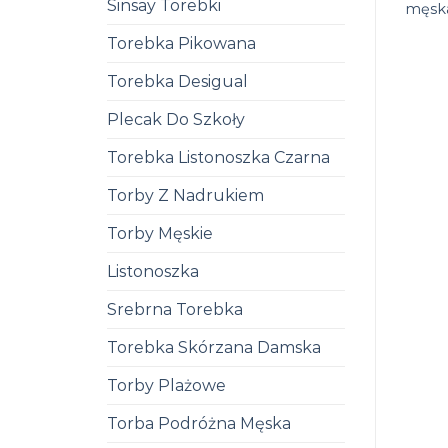
Sinsay Torebki
męsk
Torebka Pikowana
Torebka Desigual
Plecak Do Szkoły
Torebka Listonoszka Czarna
Torby Z Nadrukiem
Torby Męskie
Listonoszka
Srebrna Torebka
Torebka Skórzana Damska
Torby Plażowe
Torba Podróżna Męska