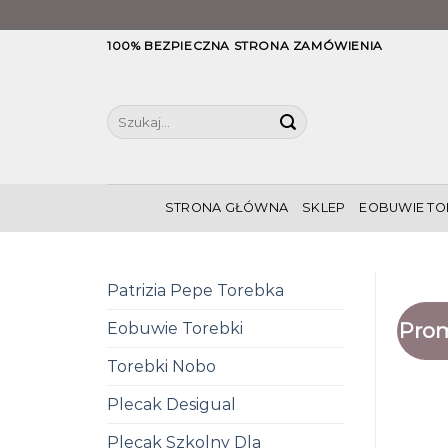
Skip
100% BEZPIECZNA STRONA ZAMÓWIENIA
to
content
Szukaj:
STRONA GŁÓWNA
SKLEP
EOBUWIE TO
Patrizia Pepe Torebka
Prom
Eobuwie Torebki
Torebki Nobo
Plecak Desigual
Plecak Szkolny Dla