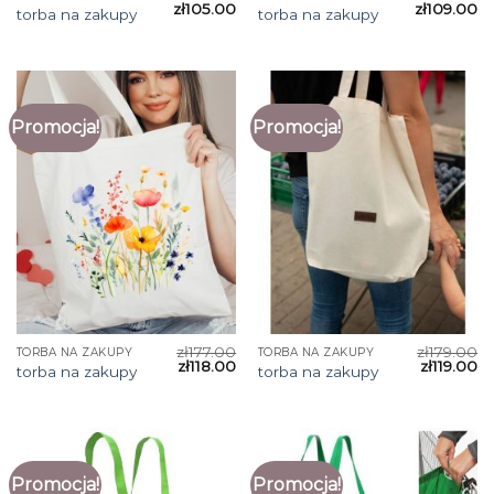
zł
105.00
zł
109.00
torba na zakupy
torba na zakupy
Promocja!
Promocja!
zł
177.00
zł
179.00
TORBA NA ZAKUPY
TORBA NA ZAKUPY
zł
118.00
zł
119.00
torba na zakupy
torba na zakupy
Promocja!
Promocja!