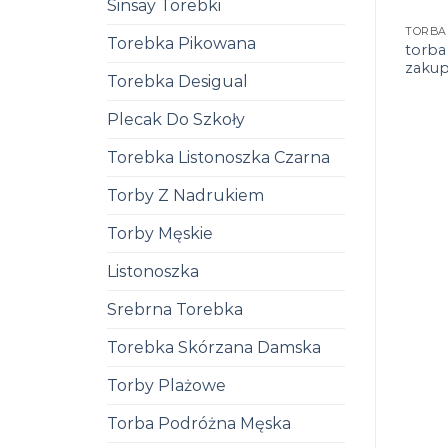
Sinsay Torebki
TORBA
Torebka Pikowana
torba
zaku
Torebka Desigual
Plecak Do Szkoły
Torebka Listonoszka Czarna
Torby Z Nadrukiem
Torby Męskie
Listonoszka
Srebrna Torebka
Torebka Skórzana Damska
Torby Plażowe
Torba Podróżna Męska