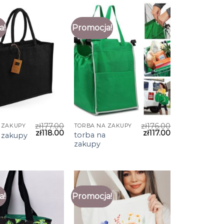
a!
Promocja!
zł
177.00
zł
176.00
 ZAKUPY
TORBA NA ZAKUPY
zł
118.00
zł
117.00
torba na
 zakupy
zakupy
a!
Promocja!