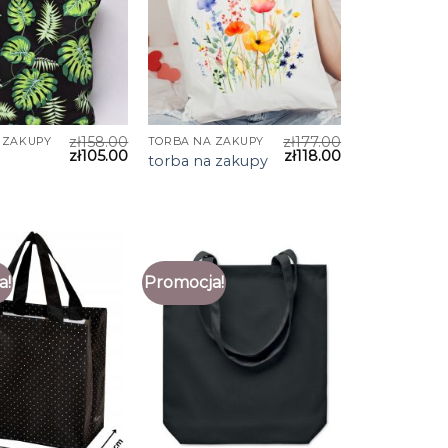
zł
158.00
zł
177.00
 ZAKUPY
TORBA NA ZAKUPY
zł
105.00
zł
118.00
torba na zakupy
a!
Promocja!