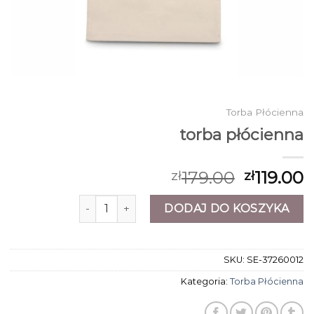
Torba Płócienna
torba płócienna
179.00
119.00
zł
zł
ilość torba płócienna
DODAJ DO KOSZYKA
SKU:
SE-37260012
Kategoria:
Torba Płócienna