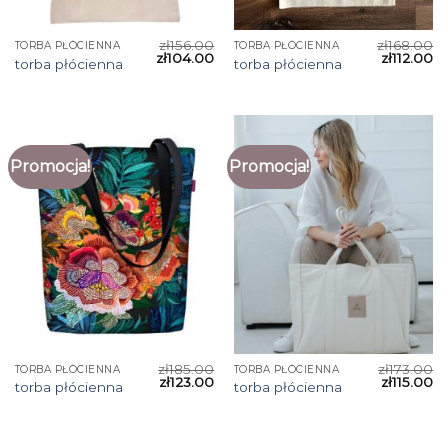
zł
156.00
zł
168.00
TORBA PŁÓCIENNA
TORBA PŁÓCIENNA
zł
104.00
zł
112.00
torba płócienna
torba płócienna
Promocja!
Promocja!
zł
185.00
zł
173.00
TORBA PŁÓCIENNA
TORBA PŁÓCIENNA
zł
123.00
zł
115.00
torba płócienna
torba płócienna