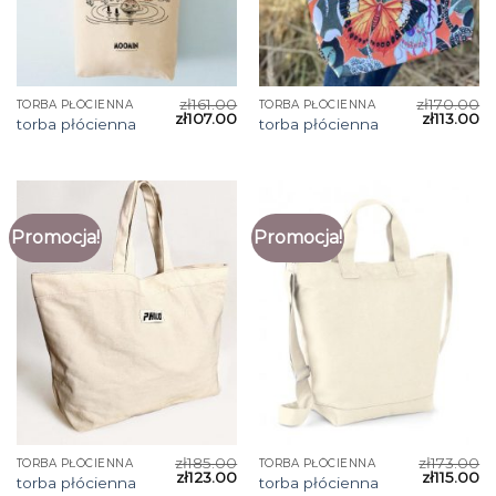
zł
161.00
zł
170.00
TORBA PŁÓCIENNA
TORBA PŁÓCIENNA
zł
107.00
zł
113.00
torba płócienna
torba płócienna
Promocja!
Promocja!
zł
185.00
zł
173.00
TORBA PŁÓCIENNA
TORBA PŁÓCIENNA
zł
123.00
zł
115.00
torba płócienna
torba płócienna