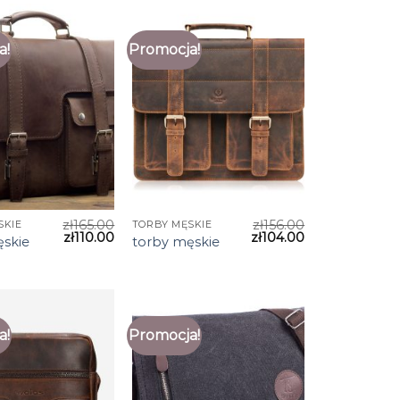
a!
Promocja!
zł
165.00
zł
156.00
SKIE
TORBY MĘSKIE
zł
110.00
zł
104.00
ęskie
torby męskie
a!
Promocja!