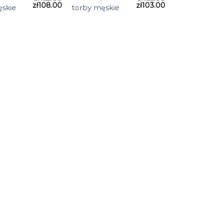
zł
108.00
zł
103.00
ęskie
torby męskie