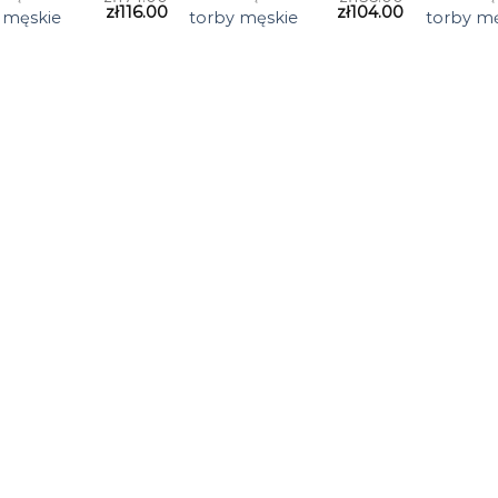
zł
116.00
zł
104.00
 męskie
torby męskie
torby m