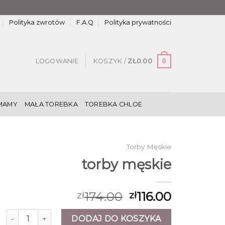
Polityka zwrotów
F.A.Q
Polityka prywatności
0
LOGOWANIE
KOSZYK /
ZŁ
0.00
MAMY
MAŁA TOREBKA
TOREBKA CHLOE
Torby Męskie
torby męskie
174.00
116.00
zł
zł
ilość torby męskie
DODAJ DO KOSZYKA