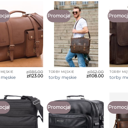
cja!
Promocja!
Promocj
zł
185.00
zł
162.00
 MĘSKIE
TORBY MĘSKIE
TORBY MĘ
zł
123.00
zł
108.00
 męskie
torby męskie
torby m
cja!
Promocja!
Promocj