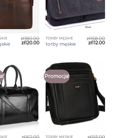
zł
180.00
zł
168.00
SKIE
TORBY MĘSKIE
zł
120.00
zł
112.00
ęskie
torby męskie
a!
Promocja!
zł
162.00
zł
155.00
SKIE
TORBY MĘSKIE