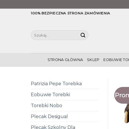
Skip
100% BEZPIECZNA STRONA ZAMÓWIENIA
to
content
Szukaj:
STRONA GŁÓWNA
SKLEP
EOBUWIE TO
Patrizia Pepe Torebka
Prom
Eobuwie Torebki
Torebki Nobo
Plecak Desigual
Plecak Szkolny Dla