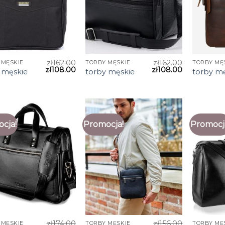
zł
162.00
zł
162.00
 MĘSKIE
TORBY MĘSKIE
TORBY MĘ
zł
108.00
zł
108.00
 męskie
torby męskie
torby m
cja!
Promocja!
Promocj
zł
174.00
zł
156.00
 MĘSKIE
TORBY MĘSKIE
TORBY MĘ