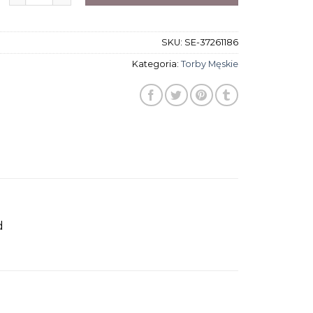
SKU:
SE-37261186
Kategoria:
Torby Męskie
d