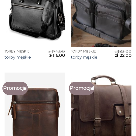
zł
174.00
zł
183.00
TORBY MĘSKIE
TORBY MĘSKIE
zł
116.00
zł
122.00
torby męskie
torby męskie
Promocja!
Promocja!