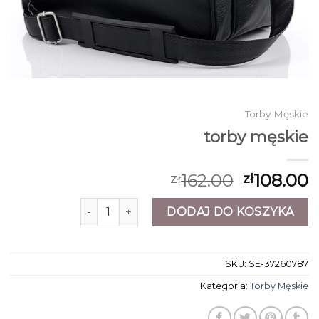
Torby Męskie
torby męskie
162.00
108.00
zł
zł
ilość torby męskie
DODAJ DO KOSZYKA
SKU:
SE-37260787
Kategoria:
Torby Męskie