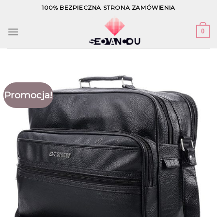
Skip
100% BEZPIECZNA STRONA ZAMÓWIENIA
to
content
0
Promocja!