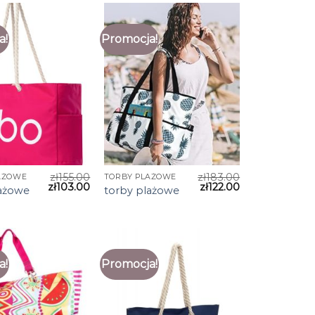
a!
Promocja!
zł
155.00
zł
183.00
AŻOWE
TORBY PLAŻOWE
zł
103.00
zł
122.00
lażowe
torby plażowe
a!
Promocja!