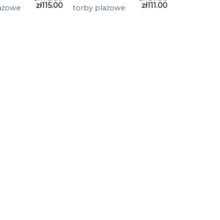
zł
115.00
zł
111.00
lażowe
torby plażowe