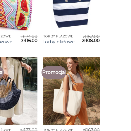
zł
174.00
zł
162.00
AŻOWE
TORBY PLAŻOWE
zł
116.00
zł
108.00
lażowe
torby plażowe
a!
Promocja!
zł
173.00
zł
167.00
AŻOWE
TORBY PLAŻOWE