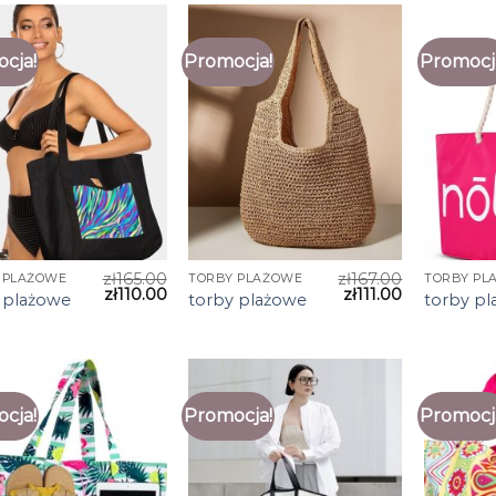
cja!
Promocja!
Promocj
zł
165.00
zł
167.00
 PLAŻOWE
TORBY PLAŻOWE
TORBY PL
zł
110.00
zł
111.00
 plażowe
torby plażowe
torby p
cja!
Promocja!
Promocj