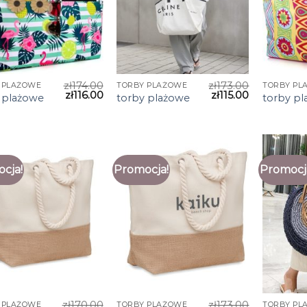
zł
174.00
zł
173.00
 PLAŻOWE
TORBY PLAŻOWE
TORBY PL
zł
116.00
zł
115.00
 plażowe
torby plażowe
torby p
cja!
Promocja!
Promocj
zł
170.00
zł
173.00
 PLAŻOWE
TORBY PLAŻOWE
TORBY PL