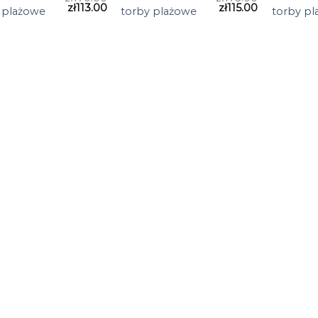
zł
113.00
zł
115.00
 plażowe
torby plażowe
torby p