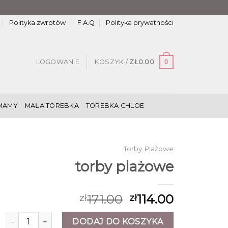
Polityka zwrotów
F.A.Q
Polityka prywatności
0
LOGOWANIE
KOSZYK /
ZŁ
0.00
MAMY
MAŁA TOREBKA
TOREBKA CHLOE
Torby Plażowe
torby plażowe
171.00
114.00
zł
zł
ilość torby plażowe
DODAJ DO KOSZYKA