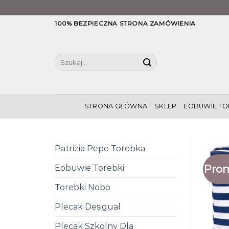
Skip
100% BEZPIECZNA STRONA ZAMÓWIENIA
to
content
Szukaj:
STRONA GŁÓWNA
SKLEP
EOBUWIE TO
Patrizia Pepe Torebka
Prom
Eobuwie Torebki
Torebki Nobo
Plecak Desigual
Plecak Szkolny Dla