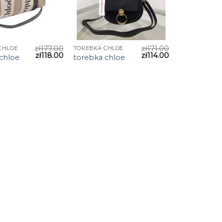
zł
177.00
zł
171.00
CHLOE
TOREBKA CHLOE
zł
118.00
zł
114.00
chloe
torebka chloe