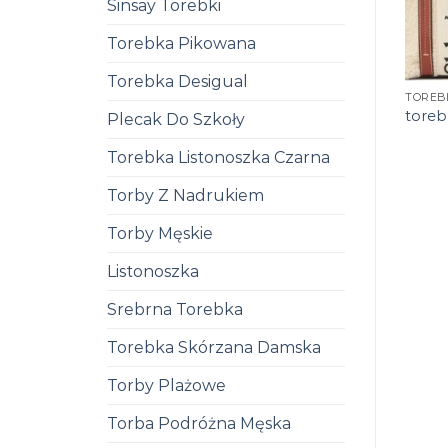
Sinsay Torebki
Torebka Pikowana
Torebka Desigual
TOREB
toreb
Plecak Do Szkoły
Torebka Listonoszka Czarna
Torby Z Nadrukiem
Torby Męskie
Listonoszka
Srebrna Torebka
Torebka Skórzana Damska
Torby Plażowe
Torba Podróżna Męska