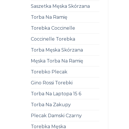
Saszetka Męska Skórzana
Torba Na Ramię
Torebka Coccinelle
Coccinelle Torebka
Torba Męska Skórzana
Męska Torba Na Ramię
Torebko Plecak
Gino Rossi Torebki
Torba Na Laptopa 15 6
Torba Na Zakupy
Plecak Damski Czarny
Torebka Męska