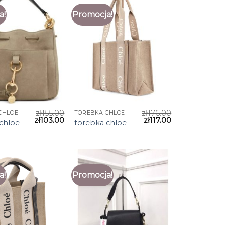
a!
Promocja!
zł
155.00
zł
176.00
CHLOE
TOREBKA CHLOE
zł
103.00
zł
117.00
chloe
torebka chloe
a!
Promocja!