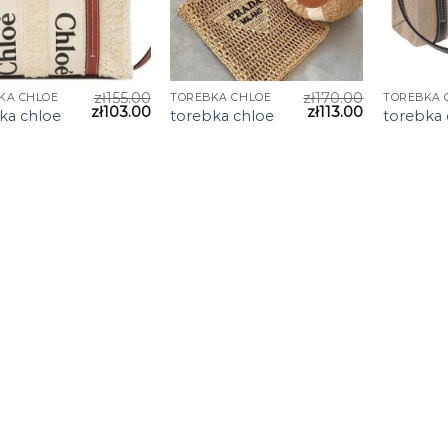
zł
155.00
zł
170.00
KA CHLOE
TOREBKA CHLOE
TOREBKA 
zł
103.00
zł
113.00
ka chloe
torebka chloe
torebka 