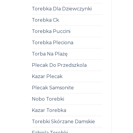
Torebka Dla Dziewczynki
Torebka Ck
Torebka Puccini
Torebka Pleciona
Torba Na Plażę
Plecak Do Przedszkola
Kazar Plecak
Plecak Samsonite
Nobo Torebki
Kazar Torebka
Torebki Skórzane Damskie
Fabiola Torebki