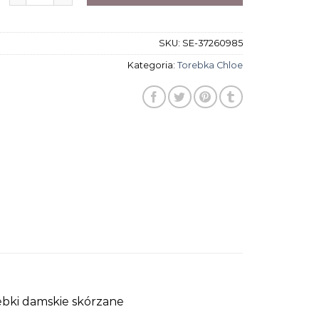
SKU:
SE-37260985
Kategoria:
Torebka Chloe
rebki damskie skórzane