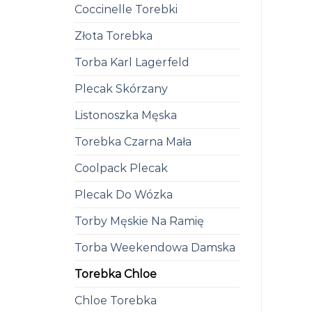
Coccinelle Torebki
Złota Torebka
Torba Karl Lagerfeld
Plecak Skórzany
Listonoszka Męska
Torebka Czarna Mała
Coolpack Plecak
Plecak Do Wózka
Torby Męskie Na Ramię
Torba Weekendowa Damska
Torebka Chloe
Chloe Torebka