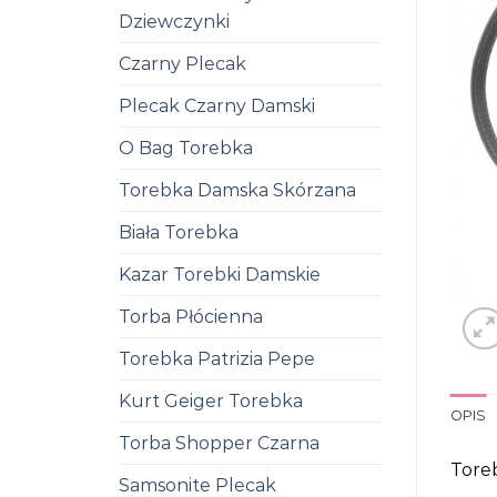
Dziewczynki
Czarny Plecak
Plecak Czarny Damski
O Bag Torebka
Torebka Damska Skórzana
Biała Torebka
Kazar Torebki Damskie
Torba Płócienna
Torebka Patrizia Pepe
Kurt Geiger Torebka
OPIS
Torba Shopper Czarna
Toreb
Samsonite Plecak