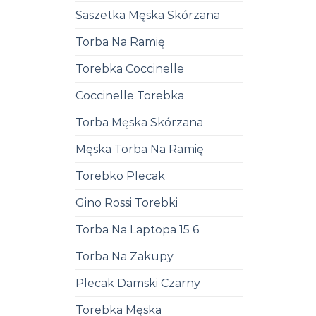
Saszetka Męska Skórzana
Torba Na Ramię
Torebka Coccinelle
Coccinelle Torebka
Torba Męska Skórzana
Męska Torba Na Ramię
Torebko Plecak
Gino Rossi Torebki
Torba Na Laptopa 15 6
Torba Na Zakupy
Plecak Damski Czarny
Torebka Męska