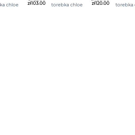
zł
103.00
zł
120.00
ka chloe
torebka chloe
torebka 