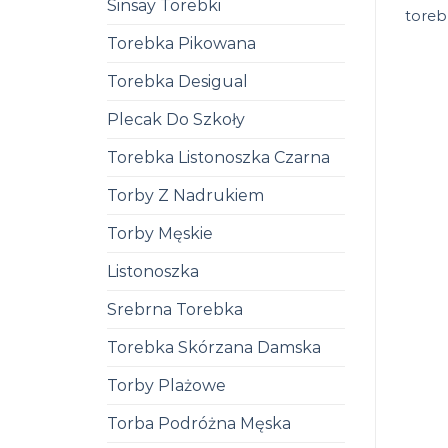
Sinsay Torebki
toreb
Torebka Pikowana
Torebka Desigual
Plecak Do Szkoły
Torebka Listonoszka Czarna
Torby Z Nadrukiem
Torby Męskie
Listonoszka
Srebrna Torebka
Torebka Skórzana Damska
Torby Plażowe
Torba Podróżna Męska