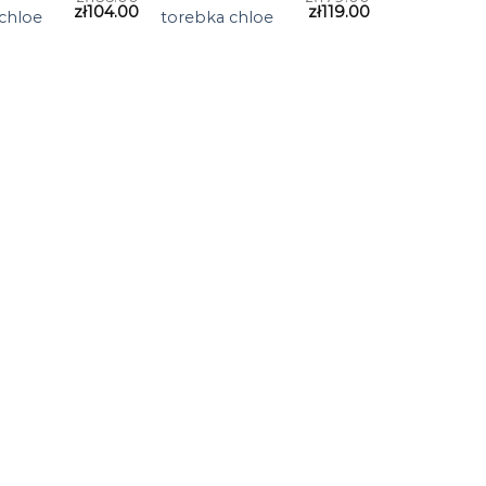
zł
104.00
zł
119.00
chloe
torebka chloe