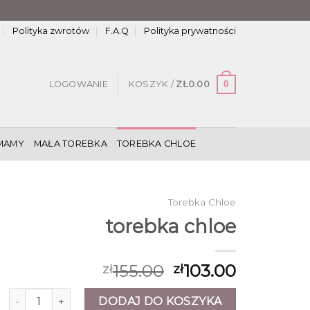
Polityka zwrotów
F.A.Q
Polityka prywatności
0
LOGOWANIE
KOSZYK /
ZŁ
0.00
MAMY
MAŁA TOREBKA
TOREBKA CHLOE
Torebka Chloe
torebka chloe
155.00
103.00
zł
zł
ilość torebka chloe
DODAJ DO KOSZYKA