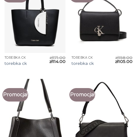
zł
171.00
zł
158.00
TOREBKA CK
TOREBKA CK
zł
114.00
zł
105.00
torebka ck
torebka ck
Promocja!
Promocja!