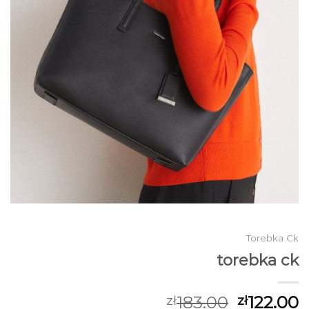
Torebka Ck
torebka ck
183.00
122.00
zł
zł