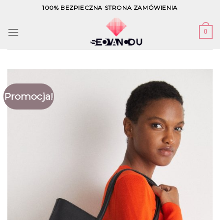
Skip
100% BEZPIECZNA STRONA ZAMÓWIENIA
to
content
0
Promocja!