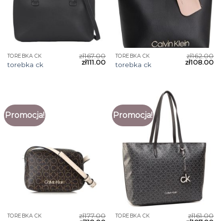
zł
167.00
zł
162.00
TOREBKA CK
TOREBKA CK
zł
111.00
zł
108.00
torebka ck
torebka ck
Promocja!
Promocja!
zł
177.00
zł
161.00
TOREBKA CK
TOREBKA CK