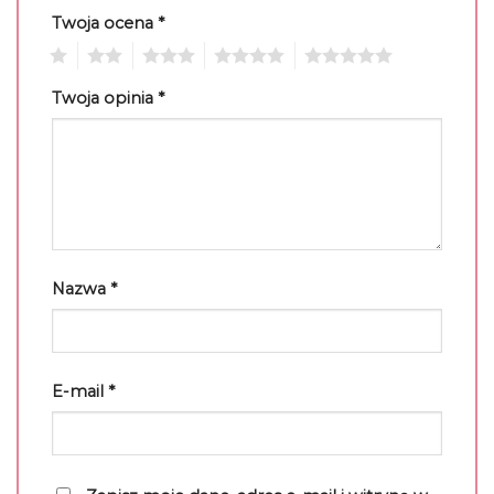
Twoja ocena
*
1
2
3
4
5
Twoja opinia
*
Nazwa
*
E-mail
*