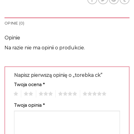
OPINIE (0)
Opinie
Na razie nie ma opinii o produkcie.
Napisz pierwszą opinię o „torebka ck”
Twoja ocena
*
1
2
3
4
5
Twoja opinia
*