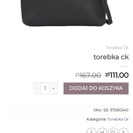
Torebka Ck
torebka ck
167.00
111.00
zł
zł
ilość torebka ck
DODAJ DO KOSZYKA
SKU:
SE-37260240
Kategoria:
Torebka Ck