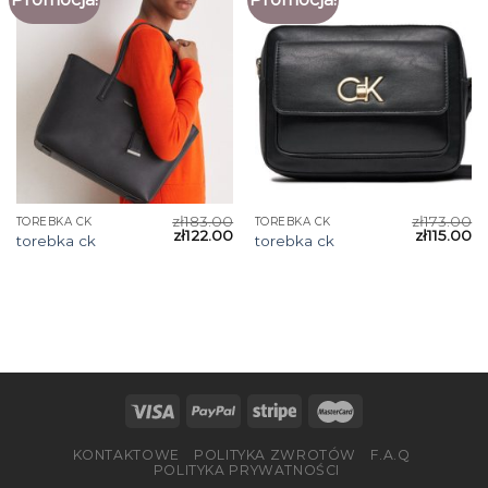
zł
183.00
zł
173.00
TOREBKA CK
TOREBKA CK
zł
122.00
zł
115.00
torebka ck
torebka ck
KONTAKTOWE
POLITYKA ZWROTÓW
F.A.Q
POLITYKA PRYWATNOŚCI