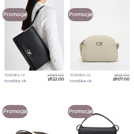
Promocja!
Promocja!
zł
183.00
zł
161.00
TOREBKA CK
TOREBKA CK
zł
122.00
zł
107.00
torebka ck
torebka ck
Promocja!
Promocja!