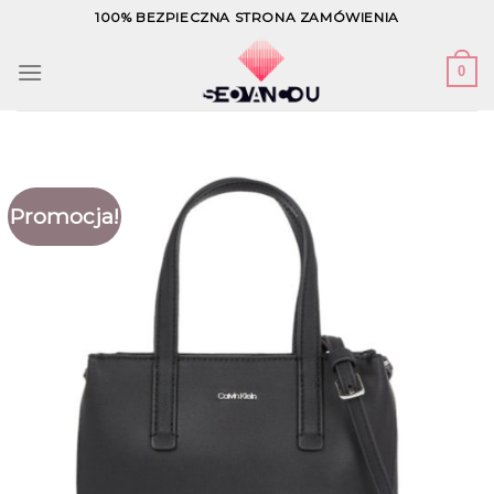
Skip
100% BEZPIECZNA STRONA ZAMÓWIENIA
to
content
0
Promocja!