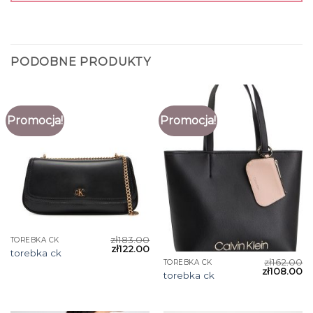
PODOBNE PRODUKTY
Promocja!
Promocja!
zł
183.00
TOREBKA CK
zł
122.00
torebka ck
zł
162.00
TOREBKA CK
zł
108.00
torebka ck