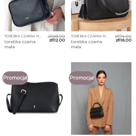
zł
168.00
zł
174.00
TOREBKA CZARNA MAŁA
TOREBKA CZARNA MAŁA
zł
112.00
zł
116.00
torebka czarna
torebka czarna
mała
mała
Promocja!
Promocja!