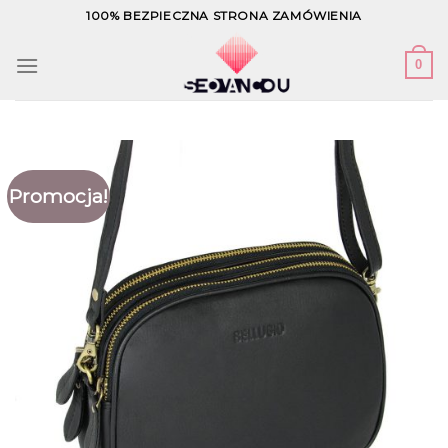
Skip
100% BEZPIECZNA STRONA ZAMÓWIENIA
to
content
0
Promocja!