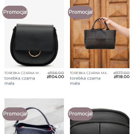
Promocja!
Promocja!
zł
156.00
zł
177.00
TOREBKA CZARNA MAŁA
TOREBKA CZARNA MAŁA
zł
104.00
zł
118.00
torebka czarna
torebka czarna
mała
mała
Promocja!
Promocja!