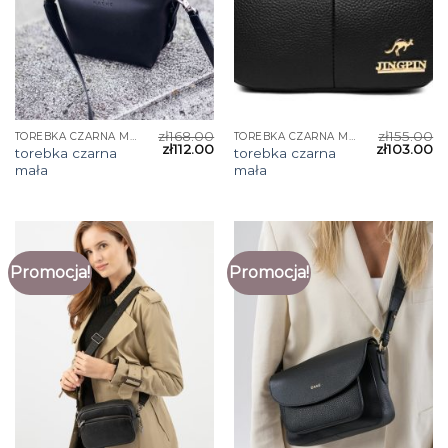
zł
168.00
zł
155.00
TOREBKA CZARNA MAŁA
TOREBKA CZARNA MAŁA
zł
112.00
zł
103.00
torebka czarna
torebka czarna
mała
mała
Promocja!
Promocja!