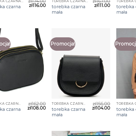
zł
174.00
zł
167.00
TOREBKA CZARNA MAŁA
TOREBKA CZARNA MAŁA
zł
116.00
zł
111.00
ka czarna
torebka czarna
torebka 
mała
mała
cja!
Promocja!
Promocj
zł
162.00
zł
156.00
TOREBKA CZARNA MAŁA
TOREBKA CZARNA MAŁA
zł
108.00
zł
104.00
ka czarna
torebka czarna
torebka 
mała
mała