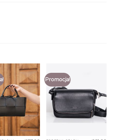
a!
Promocja!