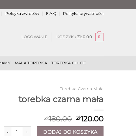
Polityka zwrotów
F.A.Q
Polityka prywatności
0
LOGOWANIE
KOSZYK /
ZŁ
0.00
MAMY
MAŁA TOREBKA
TOREBKA CHLOE
Torebka Czarna Mała
torebka czarna mała
180.00
120.00
zł
zł
ilość torebka czarna mała
DODAJ DO KOSZYKA