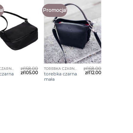
a!
Promocja!
zł
158.00
zł
168.00
TOREBKA CZARNA MAŁA
TOREBKA CZARNA MAŁA
zł
105.00
zł
112.00
czarna
torebka czarna
mała