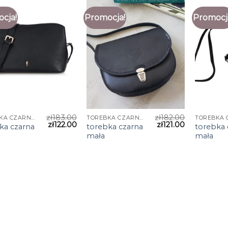
cja!
Promocja!
Promocj
zł
183.00
zł
182.00
TOREBKA CZARNA MAŁA
TOREBKA CZARNA MAŁA
zł
122.00
zł
121.00
ka czarna
torebka czarna
torebka 
mała
mała