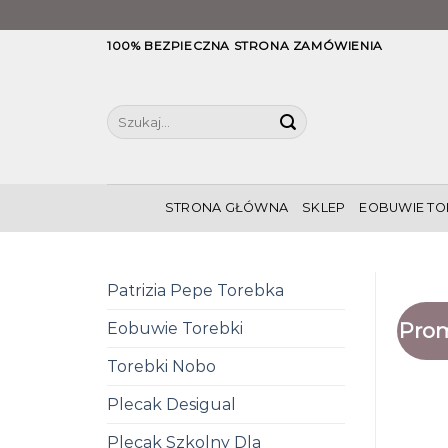
Skip
100% BEZPIECZNA STRONA ZAMÓWIENIA
to
content
Szukaj:
STRONA GŁÓWNA
SKLEP
EOBUWIE TO
Patrizia Pepe Torebka
Prom
Eobuwie Torebki
Torebki Nobo
Plecak Desigual
Plecak Szkolny Dla