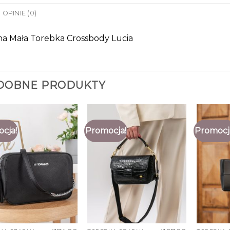
OPINIE (0)
na Mała Torebka Crossbody Lucia
DOBNE PRODUKTY
cja!
Promocja!
Promocj