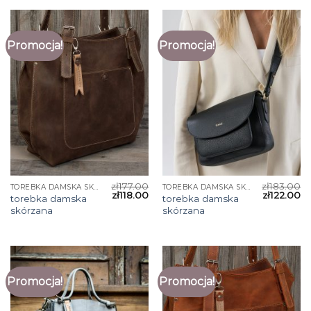
Promocja!
Promocja!
zł
177.00
zł
183.00
TOREBKA DAMSKA SKÓRZANA
TOREBKA DAMSKA SKÓRZANA
zł
118.00
zł
122.00
torebka damska
torebka damska
skórzana
skórzana
Promocja!
Promocja!