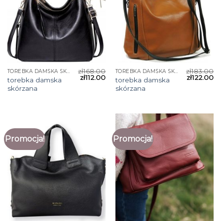
zł
168.00
zł
183.00
TOREBKA DAMSKA SKÓRZANA
TOREBKA DAMSKA SKÓRZANA
zł
112.00
zł
122.00
torebka damska
torebka damska
skórzana
skórzana
Promocja!
Promocja!