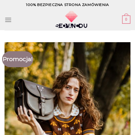
Skip
100% BEZPIECZNA STRONA ZAMÓWIENIA
to
content
0
Promocja!