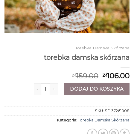
Torebka Damska Skórzana
torebka damska skórzana
159.00
106.00
zł
zł
ilość torebka damska skórzana
DODAJ DO KOSZYKA
SKU:
SE-37261008
Kategoria:
Torebka Damska Skórzana