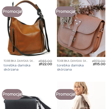
Promocja!
Promocja!
zł
183.00
zł
173.00
TOREBKA DAMSKA SKÓRZANA
TOREBKA DAMSKA SKÓRZANA
zł
122.00
zł
115.00
torebka damska
torebka damska
skórzana
skórzana
Promocja!
Promocja!