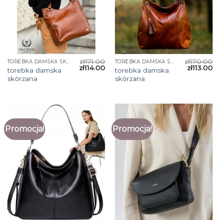
zł
171.00
zł
170.00
TOREBKA DAMSKA SKÓRZANA
TOREBKA DAMSKA SKÓRZANA
zł
114.00
zł
113.00
torebka damska
torebka damska
skórzana
skórzana
Promocja!
Promocja!