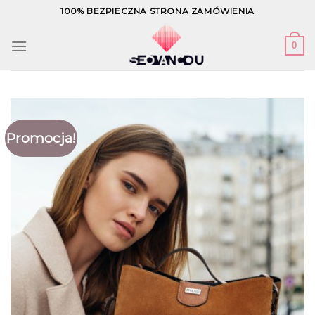
Skip
100% BEZPIECZNA STRONA ZAMÓWIENIA
to
content
0
Promocja!