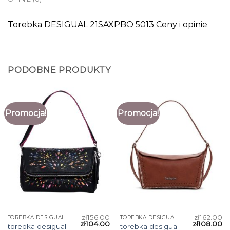
Torebka DESIGUAL 21SAXPBO 5013 Ceny i opinie
PODOBNE PRODUKTY
Promocja!
Promocja!
zł
156.00
zł
162.00
TOREBKA DESIGUAL
TOREBKA DESIGUAL
zł
104.00
zł
108.00
torebka desigual
torebka desigual