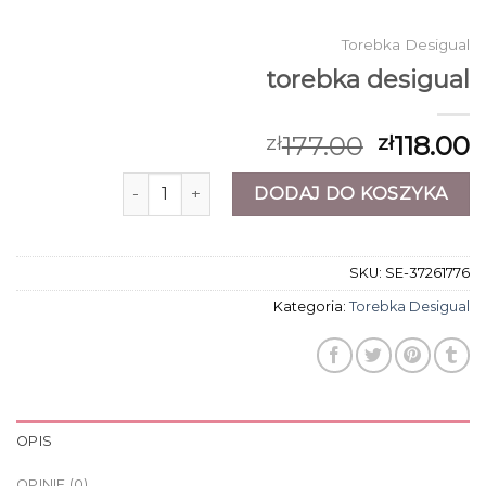
Torebka Desigual
torebka desigual
177.00
118.00
zł
zł
ilość torebka desigual
DODAJ DO KOSZYKA
SKU:
SE-37261776
Kategoria:
Torebka Desigual
OPIS
OPINIE (0)