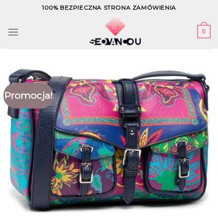
Skip
100% BEZPIECZNA STRONA ZAMÓWIENIA
to
content
0
Promocja!