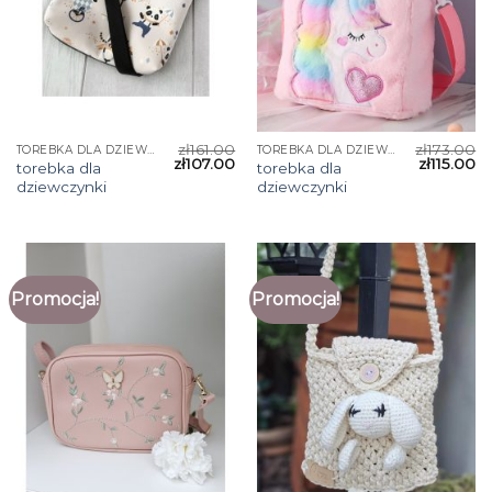
zł
161.00
zł
173.00
TOREBKA DLA DZIEWCZYNKI
TOREBKA DLA DZIEWCZYNKI
zł
107.00
zł
115.00
torebka dla
torebka dla
dziewczynki
dziewczynki
Promocja!
Promocja!