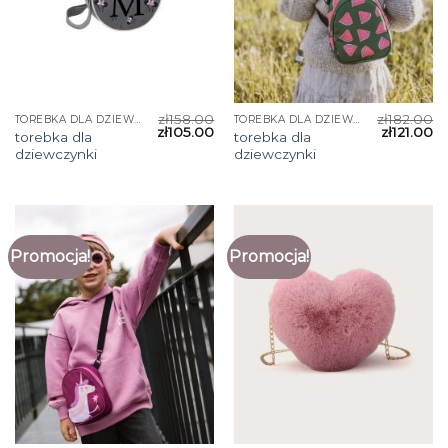
zł
158.00
zł
182.00
TOREBKA DLA DZIEWCZYNKI
TOREBKA DLA DZIEWCZYNKI
zł
105.00
zł
121.00
torebka dla
torebka dla
dziewczynki
dziewczynki
Promocja!
Promocja!