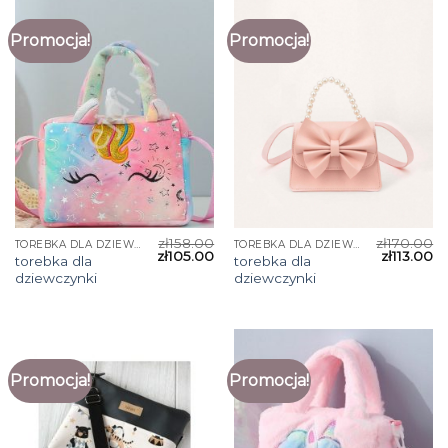
Promocja!
Promocja!
zł
158.00
zł
170.00
TOREBKA DLA DZIEWCZYNKI
TOREBKA DLA DZIEWCZYNKI
zł
105.00
zł
113.00
torebka dla
torebka dla
dziewczynki
dziewczynki
Promocja!
Promocja!