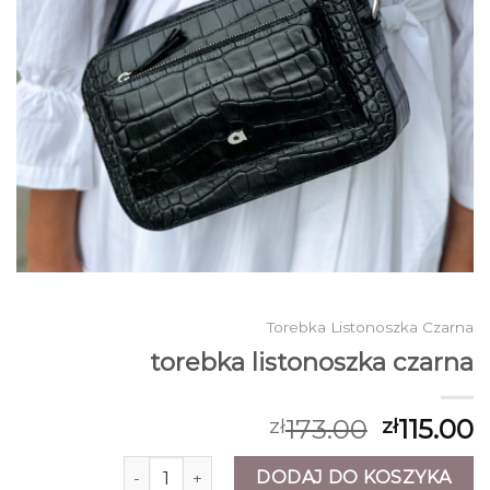
Torebka Listonoszka Czarna
torebka listonoszka czarna
173.00
115.00
zł
zł
ilość torebka listonoszka czarna
DODAJ DO KOSZYKA