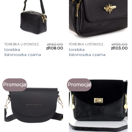
zł
162.00
zł
155.00
TOREBKA LISTONOSZKA CZARNA
TOREBKA LISTONOSZKA CZARNA
zł
108.00
zł
103.00
torebka
torebka
listonoszka czarna
listonoszka czarna
Promocja!
Promocja!