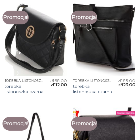
Promocja!
Promocja!
zł
168.00
zł
185.00
TOREBKA LISTONOSZKA CZARNA
TOREBKA LISTONOSZKA CZARNA
zł
112.00
zł
123.00
torebka
torebka
listonoszka czarna
listonoszka czarna
Promocja!
Promocja!