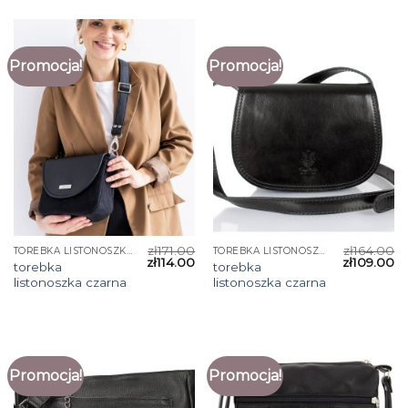
Promocja!
Promocja!
zł
171.00
zł
164.00
TOREBKA LISTONOSZKA CZARNA
TOREBKA LISTONOSZKA CZARNA
zł
114.00
zł
109.00
torebka
torebka
listonoszka czarna
listonoszka czarna
Promocja!
Promocja!