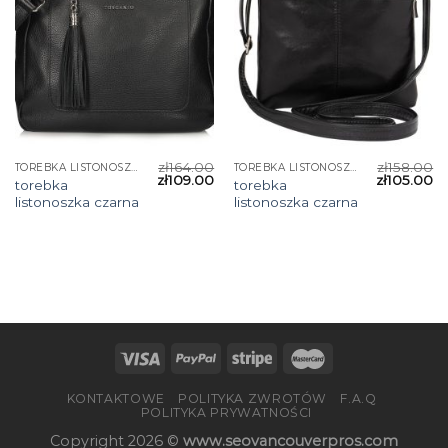
zł
164.00
zł
158.00
TOREBKA LISTONOSZKA CZARNA
TOREBKA LISTONOSZKA CZARNA
zł
109.00
zł
105.00
torebka
torebka
listonoszka czarna
listonoszka czarna
KONTAKTOWE
POLITYKA ZWROTÓW
F.A.Q
POLITYKA PRYWATNOŚCI
Copyright 2026 ©
www.seovancouverpros.com