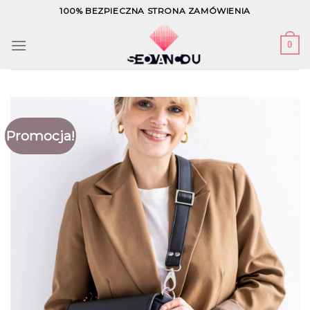
Skip
100% BEZPIECZNA STRONA ZAMÓWIENIA
to
content
0
Promocja!