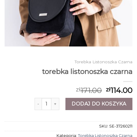
Torebka Listonoszka Czarna
torebka listonoszka czarna
171.00
114.00
zł
zł
ilość torebka listonoszka czarna
DODAJ DO KOSZYKA
SKU:
SE-37260211
Kategoria:
Torebka Listonoszka Czarna