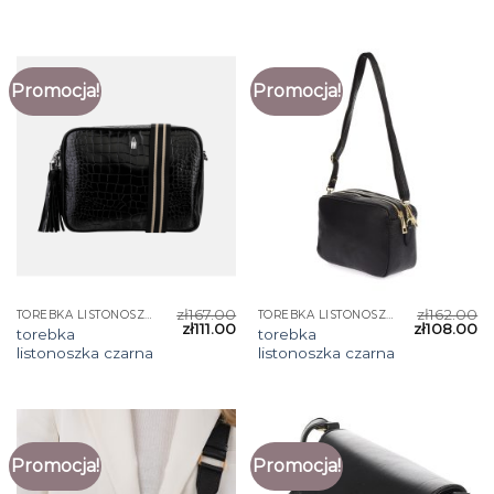
Promocja!
Promocja!
zł
167.00
zł
162.00
TOREBKA LISTONOSZKA CZARNA
TOREBKA LISTONOSZKA CZARNA
zł
111.00
zł
108.00
torebka
torebka
listonoszka czarna
listonoszka czarna
Promocja!
Promocja!