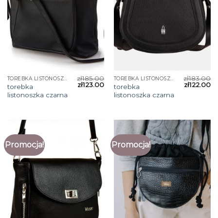
zł
185.00
zł
183.00
TOREBKA LISTONOSZKA CZARNA
TOREBKA LISTONOSZKA CZARNA
zł
123.00
zł
122.00
torebka
torebka
listonoszka czarna
listonoszka czarna
Promocja!
Promocja!