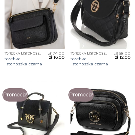
zł
174.00
zł
168.00
TOREBKA LISTONOSZKA CZARNA
TOREBKA LISTONOSZKA CZARNA
zł
116.00
zł
112.00
torebka
torebka
listonoszka czarna
listonoszka czarna
Promocja!
Promocja!