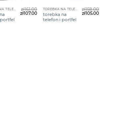
zł
161.00
zł
158.00
TOREBKA NA TELEFON I PORTFEL
TOREBKA NA TELEFON I PORTFEL
zł
107.00
zł
105.00
na
torebka na
 portfel
telefon i portfel