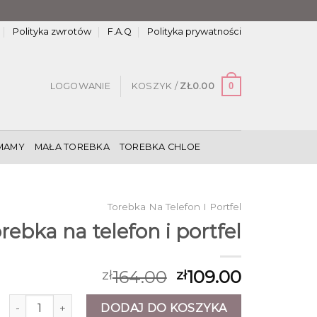
Polityka zwrotów
F.A.Q
Polityka prywatności
0
LOGOWANIE
KOSZYK /
ZŁ
0.00
MAMY
MAŁA TOREBKA
TOREBKA CHLOE
Torebka Na Telefon I Portfel
orebka na telefon i portfel
164.00
109.00
zł
zł
ilość torebka na telefon i portfel
DODAJ DO KOSZYKA