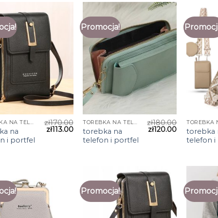
cja!
Promocja!
Promocj
zł
170.00
zł
180.00
TOREBKA NA TELEFON I PORTFEL
TOREBKA NA TELEFON I PORTFEL
zł
113.00
zł
120.00
ka na
torebka na
torebka 
n i portfel
telefon i portfel
telefon i
cja!
Promocja!
Promocj