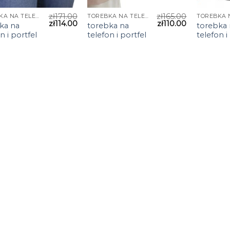
zł
171.00
zł
165.00
TOREBKA NA TELEFON I PORTFEL
TOREBKA NA TELEFON I PORTFEL
zł
114.00
zł
110.00
ka na
torebka na
torebka 
n i portfel
telefon i portfel
telefon i