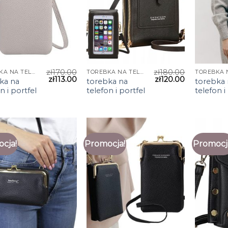
zł
170.00
zł
180.00
TOREBKA NA TELEFON I PORTFEL
TOREBKA NA TELEFON I PORTFEL
zł
113.00
zł
120.00
ka na
torebka na
torebka 
n i portfel
telefon i portfel
telefon i
cja!
Promocja!
Promocj