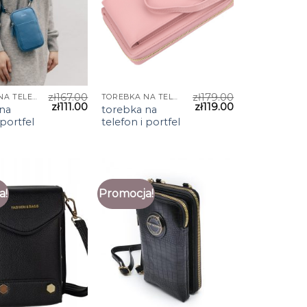
zł
167.00
zł
179.00
TOREBKA NA TELEFON I PORTFEL
TOREBKA NA TELEFON I PORTFEL
zł
111.00
zł
119.00
na
torebka na
 portfel
telefon i portfel
a!
Promocja!