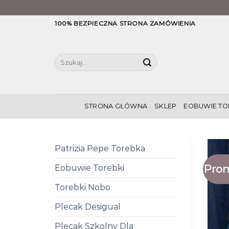
Skip
100% BEZPIECZNA STRONA ZAMÓWIENIA
to
content
Szukaj:
STRONA GŁÓWNA
SKLEP
EOBUWIE TO
Patrizia Pepe Torebka
Prom
Eobuwie Torebki
Torebki Nobo
Plecak Desigual
Plecak Szkolny Dla