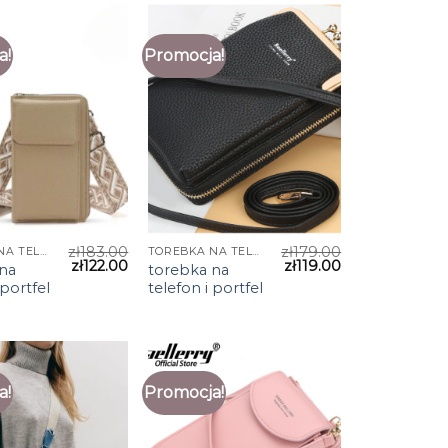
a!
Promocja!
zł
183.00
zł
179.00
TOREBKA NA TELEFON I PORTFEL
TOREBKA NA TELEFON I PORTFEL
zł
122.00
zł
119.00
na
torebka na
 portfel
telefon i portfel
a!
Promocja!